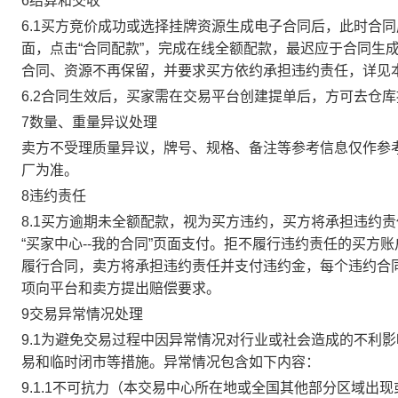
6结算和交收
6.1买方竞价成功或选择挂牌资源生成电子合同后，此时合同
面，点击“合同配款”，完成在线全额配款，最迟应于合同生成当
合同、资源不再保留，并要求买方依约承担违约责任，详见
6.2合同生效后，买家需在交易平台创建提单后，方可去仓
7数量、重量异议处理
卖方不受理质量异议，牌号、规格、备注等参考信息仅作参
厂为准。
8违约责任
8.1买方逾期未全额配款，视为买方违约，买方将承担违约
“买家中心--我的合同”页面支付。拒不履行违约责任的买
履行合同，卖方将承担违约责任并支付违约金，每个违约合同
项向平台和卖方提出赔偿要求。
9交易异常情况处理
9.1为避免交易过程中因异常情况对行业或社会造成的不利
易和临时闭市等措施。异常情况包含如下内容：
9.1.1不可抗力（本交易中心所在地或全国其他部分区域