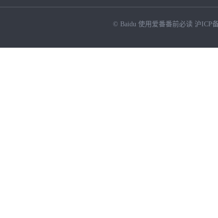
© Baidu
使用爱番番前必读
沪ICP备
NEW
HOT
暂时没有搜索结果…