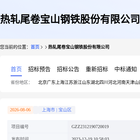
热轧尾卷宝山钢铁股份有限公司
您当前的位置：
首页
热轧尾卷宝山钢铁股份有限公司
首页
招标预告
招标公告
重新招标
中标通知
省份地区：
北京
广东
上海
江苏
浙江
山东
湖北
四川
河北
河南
天津
山
2026-08-06
上海市
|
宝山区
项目编号
GZZ2312190720019
发布时间
2023-12-19 10:58:03