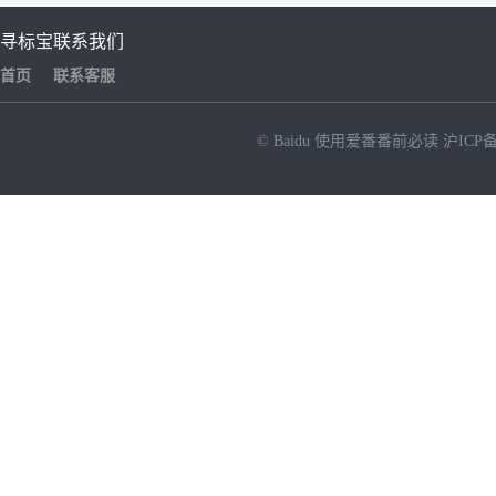
寻标宝
联系我们
首页
联系客服
© Baidu
使用爱番番前必读
沪ICP备
NEW
HOT
暂时没有搜索结果…