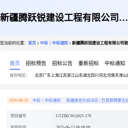
新疆腾跃锐建设工程有限公司玻
您当前的位置：
首页
中标｜中标通知
新疆腾跃锐建设工程有限公司玻
璃幕墙采购项目中标结果公示
首页
招标预告
招标公告
重新招标
中标通知
省份地区：
北京
广东
上海
江苏
浙江
山东
湖北
四川
河北
河南
天津
山
2026-08-10
中标｜中标通知
新疆维吾尔自治区
|
巴音郭楞蒙古
项目编号
GTZB(CW)2025-178
发布时间
2025-06-13 00:08:09