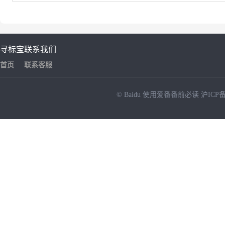
寻标宝
联系我们
首页
联系客服
© Baidu
使用爱番番前必读
沪ICP备
NEW
HOT