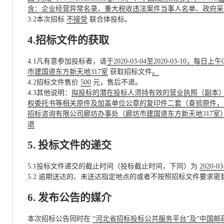
含：企业经营异常名录、重大税收违法案件当事人名单、政府
3.2本次招标
不接受
联合体投标。
4.招标文件的获取
4.1凡有意参加投标者，请
于2020-03-04至2020-03-10，每日
市建国道东方新天地317室
获取招标文件
。
4.2招标文件售价
500
元，售后不退。
4.3其他说明：
拟投标的潜在投标人须持有效的营业执照（副本
权委托书等相关原件及加盖单位公章的复印件二套（查验原件，
招标咨询有限公司廊坊办事处（廊坊市建国道东方新天地317室
退
5. 投标文件的递交
5.1投标文件递交的截止时间（投标截止时间，下同）为
2020-03
5.2 逾期送达的、未送达指定地点的或者不按照招标文件要求
6. 发布公告的媒介
本次招标公告同时在
“河北省招标投标公共服务平台”及“中国邮