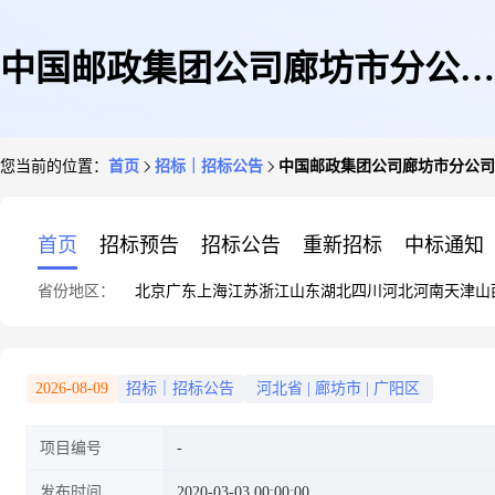
中国邮政集团公司廊坊市分公司
您当前的位置：
首页
招标｜招标公告
中国邮政集团公司廊坊市分公司
霸州市分公司信安营业所新址装
首页
招标预告
招标公告
重新招标
中标通知
省份地区：
北京
广东
上海
江苏
浙江
山东
湖北
四川
河北
河南
天津
山
修改造项目
2026-08-09
招标｜招标公告
河北省
|
廊坊市
|
广阳区
项目编号
发布时间
2020-03-03 00:00:00