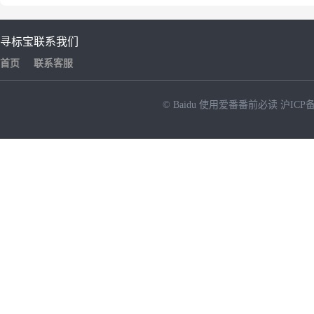
寻标宝
联系我们
首页
联系客服
© Baidu
使用爱番番前必读
沪ICP备
NEW
HOT
暂时没有搜索结果…