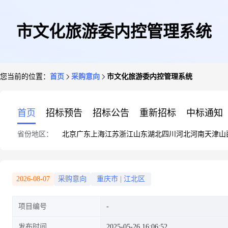
市文化旅游委内控管理系统
您当前的位置：
首页
采购意向
市文化旅游委内控管理系统
首页
招标预告
招标公告
重新招标
中标通知
省份地区：
北京
广东
上海
江苏
浙江
山东
湖北
四川
河北
河南
天津
山
2026-08-07
采购意向
重庆市
|
江北区
项目编号
发布时间
2025-05-26 16:06:52