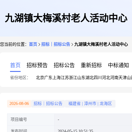
九湖镇大梅溪村老人活动中心
您当前的位置：
首页
招标｜招标公告
九湖镇大梅溪村老人活动中心
首页
招标预告
招标公告
重新招标
中标通知
省份地区：
北京
广东
上海
江苏
浙江
山东
湖北
四川
河北
河南
天津
山
2026-08-06
招标｜招标公告
福建省
|
漳州市
|
龙海区
项目编号
发布时间
2024-05-15 10:51:35