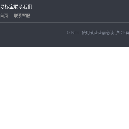
寻标宝
联系我们
首页
联系客服
© Baidu
使用爱番番前必读
沪ICP备
NEW
HOT
暂时没有搜索结果…