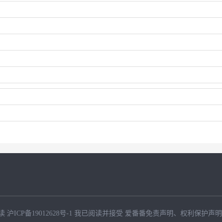
读
沪ICP备19012628号-1
我已阅读并接受
爱番番免责声明
、
权利保护声明