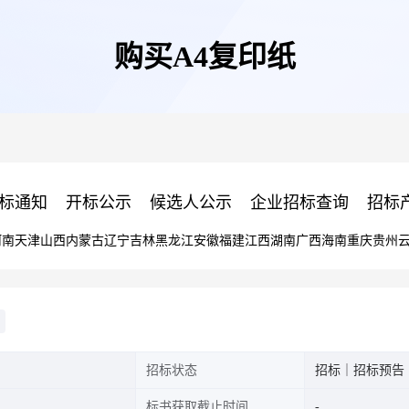
购买A4复印纸
标通知
开标公示
候选人公示
企业招标查询
招标
河南
天津
山西
内蒙古
辽宁
吉林
黑龙江
安徽
福建
江西
湖南
广西
海南
重庆
贵州
招标状态
招标｜招标预告
标书获取截止时间