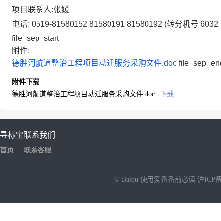
项目联系人:张媛
电话:
0519-81580152 81580191 81580192
(转分机号
6032
file_sep_start
附件:
德胜河航道整治工程项目动迁服务采购文件.doc
file_sep_en
附件下载
德胜河航道整治工程项目动迁服务采购文件.doc
下载
寻标宝
联系我们
首页
联系客服
© Baidu
使用爱番番前必读
沪ICP备
NEW
HOT