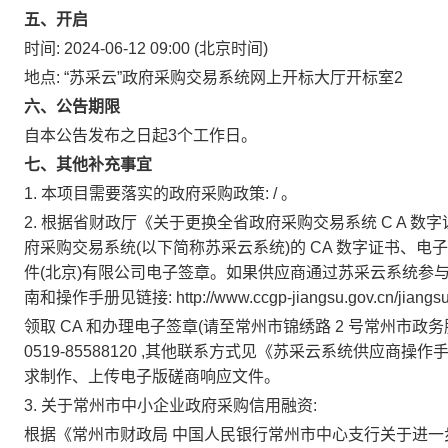
五、开启
时间:
2024-06-12 09:00
(北京时间)
地点:
“苏采云”政府采购交易系统网上开标大厅开标室2
六、公告期限
自本公告发布之日起3个工作日。
七、其他补充事宜
1.
本项目需要落实的政府采购政策:
/
。
2.
根据省财政厅《关于更换全省政府采购交易系统
C A
数字
府采购交易系统(以下简称苏采云系统)的
CA
数字证书、电
件(北京)有限公司电子签章。如果供应商通过苏采云系统参
南和操作手册见链接:
http://www.ccgp-jiangsu.gov.cn/jia
领取
CA
和办理电子签章(请至常州市锦绣路
2
号常州市政务
0519-85588120
,其他联系方式见《苏采云系统供应商操作手
求制作、上传电子版磋商响应文件。
3.
关于常州市中小企业政府采购信用融资:
根据《常州市财政局 中国人民银行常州市中心支行关于进一