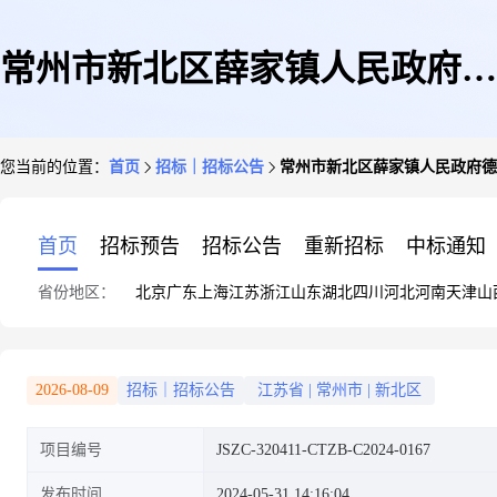
常州市新北区薛家镇人民政府德
您当前的位置：
首页
招标｜招标公告
常州市新北区薛家镇人民政府德
胜河航道整治工程项目动迁服务
首页
招标预告
招标公告
重新招标
中标通知
省份地区：
北京
广东
上海
江苏
浙江
山东
湖北
四川
河北
河南
天津
山
竞争性磋商公告
2026-08-09
招标｜招标公告
江苏省
|
常州市
|
新北区
项目编号
JSZC-320411-CTZB-C2024-0167
发布时间
2024-05-31 14:16:04