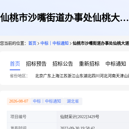
仙桃市沙嘴街道办事处仙桃大道
您当前的位置：
首页
中标｜中标通知
仙桃市沙嘴街道办事处仙桃大道中
中端62号小区(农委宿舍)改造工
首页
招标预告
招标公告
重新招标
中标通知
省份地区：
北京
广东
上海
江苏
浙江
山东
湖北
四川
河北
河南
天津
山
程项目中标(成交)结果公告
2026-08-07
中标｜中标通知
湖北省
项目编号
仙财采计[2022]3429号
发布时间
2022-09-30 19:58:42