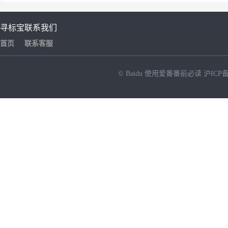
寻标宝
联系我们
首页
联系客服
© Baidu
使用爱番番前必读
沪ICP备
NEW
HOT
暂时没有搜索结果…