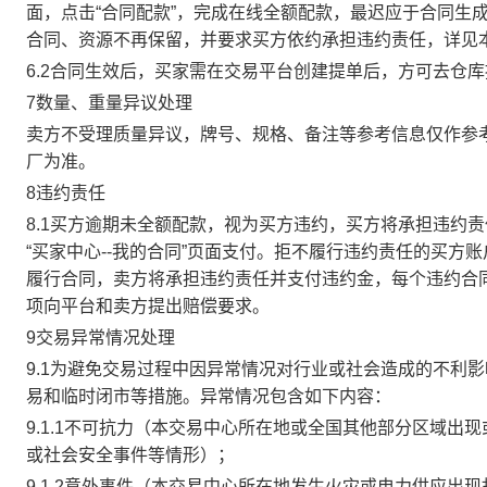
面，点击“合同配款”，完成在线全额配款，最迟应于合同生成当
合同、资源不再保留，并要求买方依约承担违约责任，详见
6.2合同生效后，买家需在交易平台创建提单后，方可去仓
7数量、重量异议处理
卖方不受理质量异议，牌号、规格、备注等参考信息仅作参
厂为准。
8违约责任
8.1买方逾期未全额配款，视为买方违约，买方将承担违约
“买家中心--我的合同”页面支付。拒不履行违约责任的买
履行合同，卖方将承担违约责任并支付违约金，每个违约合同
项向平台和卖方提出赔偿要求。
9交易异常情况处理
9.1为避免交易过程中因异常情况对行业或社会造成的不利
易和临时闭市等措施。异常情况包含如下内容：
9.1.1不可抗力（本交易中心所在地或全国其他部分区域
或社会安全事件等情形）；
9.1.2意外事件（本交易中心所在地发生火灾或电力供应出