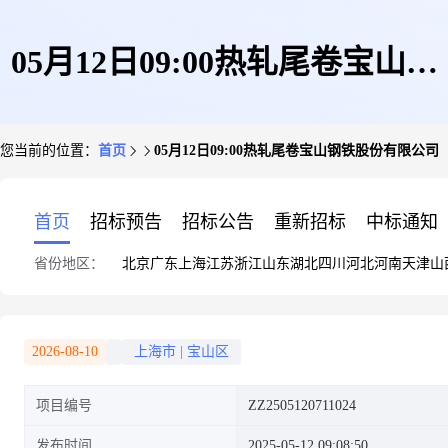
05月12日09:00热轧尾卷宝山钢
您当前的位置：
首页
05月12日09:00热轧尾卷宝山钢铁股份有限公司
铁股份有限公司
首页
招标预告
招标公告
重新招标
中标通知
省份地区：
北京
广东
上海
江苏
浙江
山东
湖北
四川
河北
河南
天津
山
2026-08-10
上海市
|
宝山区
项目编号
ZZ2505120711024
发布时间
2025-05-12 09:08:50