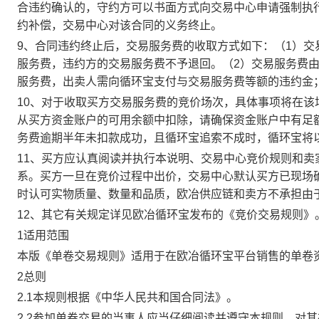
合违约确认的，守约方可以书面方式向交易中心申请强制执
约补偿，交易中心对该合同的义务终止。
9、合同违约终止后，交易服务费的收取方式如下：（1）
服务费，违约方的交易服务费不予退回。（2）交易服务费
服务费，出卖人需向循环宝支付与交易服务费等额的违约金
10、对于收取买方交易服务费的竞价场次，具体事项将在
从买方资金账户的可用余额中扣除，请确保资金账户中有足
务费逾期半年未扣款成功，且循环宝追索不成时，循环宝将
11、买方应认真阅读并执行本说明、交易中心竞价规则和
系。买方一旦在竞价过程中出价，交易中心默认买方已现场
时认可实物质量、数量和品质，欧冶供应链和卖方不承担由
12、其它有关规定详见欧冶循环宝发布的《竞价交易规则》
1适用范围
本版《单卷交易规则》适用于在欧冶循环宝平台销售的单卷
2总则
2.1本规则根据《中华人民共和国合同法》。
2.2参加单卷交易的当事人应当仔细阅读并遵守本规则，对