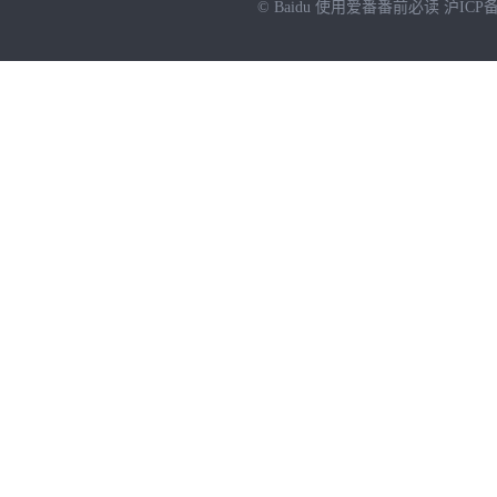
© Baidu
使用爱番番前必读
沪ICP备
NEW
HOT
暂时没有搜索结果…