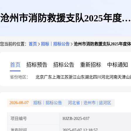
沧州市消防救援支队2025年度体
您当前的位置：
首页
招标｜招标公告
沧州市消防救援支队2025年
检服务采购项目二次竞争性磋商
首页
招标预告
招标公告
重新招标
中标通知
省份地区：
北京
广东
上海
江苏
浙江
山东
湖北
四川
河北
河南
天津
山
公告
2026-08-07
招标｜招标公告
河北省
|
沧州市
|
运河区
项目编号
HJZB-2025-037
发布时间
2025-07-07 12:18:57