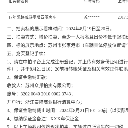
拍卖物名称
车牌号码
上牌
17年凯路威游艇版四驱房车
苏
******
2017.
二
、
拍卖标的展示看样时间：
2024年
8
月
19
日至
20
日
。
三
、
拍卖方式：增价拍卖，至少一人报名且出价不低于起拍
四
、
标的展示地点：苏州市张家港市（车辆具体停放位置请
五
、
竞买登记手续：
1、请在中拍平台上完成注册登记，并上传有效身份证明进
件）；并于
8
月
21
日
10：20
前持转账凭证及相关有效证件联
2、保证金缴纳汇款：
收款人：苏州众邦拍卖有限公司；
账号：
3202 0040 2010 0002 3743；
开户行：浙江泰隆商业银行清算中心
；
3、保证金缴纳截止时间：2024年
8
月
21
日
10：20
前
（以实际
4、
缴纳保证金备注：
XXX车保证金
5、以上车辆我司仅按现状拍卖
，
车辆过户所发生的一切税、