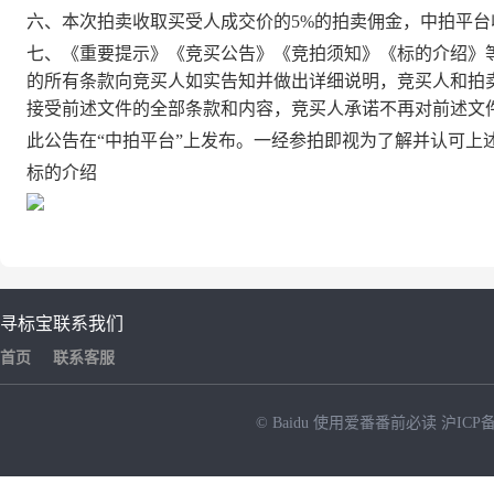
六、本次
拍卖收取买受人成交价的5%的拍卖佣金，中拍平台
七、《重要提示》《竞买公告》《竞拍须知》《标的介绍》
的所有条款向竞买人如实告知并做出详细说明，竞买人和拍
接受前述文件的全部条款和内容，竞买人承诺不再对前述文
此公告在
“中拍平台”上发布。一经参拍即视为了解并认可上
标的介绍
寻标宝
联系我们
首页
联系客服
© Baidu
使用爱番番前必读
沪ICP备
NEW
HOT