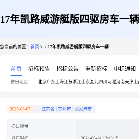
17年凯路威游艇版四驱房车一辆
您当前的位置：
首页
17年凯路威游艇版四驱房车一辆
首页
招标预告
招标公告
重新招标
中标通知
省份地区：
北京
广东
上海
江苏
浙江
山东
湖北
四川
河北
河南
天津
山
2026-08-07
江苏省
|
苏州市
|
张家港市
项目编号
发布时间
2024-08-14 12:43:15