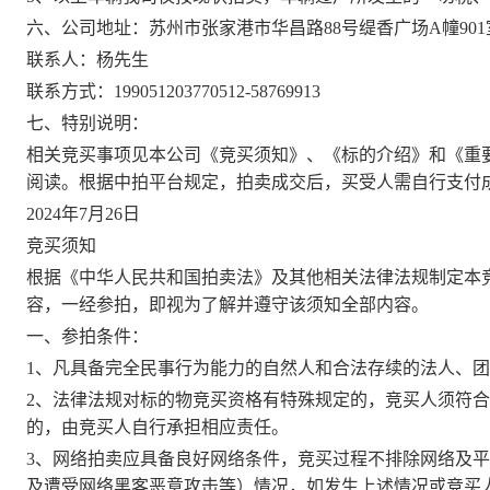
六
、
公司地址
：
苏州市张家港市华昌路
88号缇香广场A幢901
联系人：
杨先生
联系方式
：
19905120377
0512-58769913
七
、
特别说明：
相关竞买事项见本公司《竞买须知》、《标的介绍》和《重
阅读。
根据中拍平台规定，拍卖成交后，买受人需自行支付成
2024年
7
月
2
6
日
竞买须知
根据《中华人民共和国拍卖法》及其他相关法律法规制定本
容，一经参拍，即视为了解并遵守该须知全部内容。
一、参拍条件：
1、凡具备完全民事行为能力的自然人和合法存续的法人、
2、法律法规对标的物竞买资格有特殊规定的，竞买人须符
的，由竞买人自行承担相应责任。
3、网络拍卖应具备良好网络条件，竞买过程不排除网络及
及遭受网络黑客恶意攻击等）情况，如发生上述情况或竞买