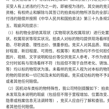
买受人有上
述违约行为之一的，即被视为违约，其交纳的竞
资格；有权终止和解除与其签订的拍卖标的物所涉及的全部
付违约赔偿并按照《中华人民共和国拍卖法》第三十九条规
五、瑕疵风险提示：
（
1）标的物全部依其现状（实物现状及权属现状）进行处
状、权属现状等现实状况。拍卖人对标的物均提供现场看样
勘、尽职调查、理性出价、慎重参拍。竞买人对其品质、瑕
好程度、新旧程度、可用性、权属等）和真伪均不作任何担
图片、视频、文字说明和估价等仅供竞买人参考，不作为依
交付时如有与现场看样不符（包括但不限于自然老化、锈蚀
等）均以标的物现状为准。未看样的竞买人视为对本标的物
的物的现状和一切已知及未知的瑕疵。竞买成功标的物不予
或者其他任何赔偿。
（
2）因机动车类标的物特殊性，我公司特别提醒如下：拍
未发现及未说明的瑕疵（包括但不限于里程增加、位置改变
隐患或档案信息无法调转等），竞买人应自行了解和查验。
者其他任何赔偿。