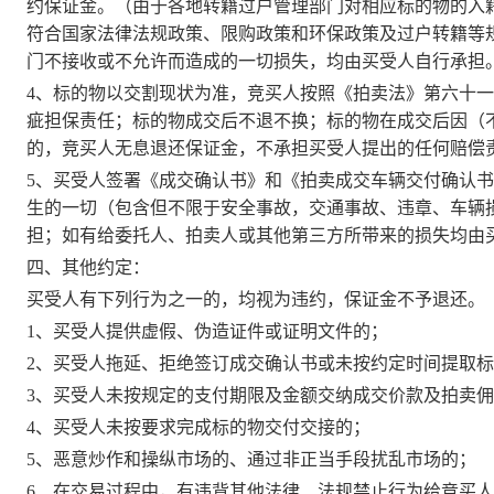
约保证金。（由于各地转籍过户管理部门对相应标的物的入
符合国家法律法规政策、限购政策和环保政策及过户转籍等
门不接收或不允许而造成的一切损失，均由买受人自行承担
4、标的物以交割现状为准，竞买人按照《拍卖法》第六十
疵担保责任；标的物成交后不退不换；标的物在成交后因（
的，竞买人无息退还保证金，不承担买受人提出的任何赔偿
5、买受人签署《成交确认书》和《拍卖成交车辆交付确认
生的一切（包含但不限于安全事故，交通事故、违章、车辆
担；如有给委托人、拍卖人或其他第三方所带来的损失均由
四、其他约定：
买受人有下列行为之一的，均视为违约，保证金不予退还。
1、买受人提供虚假、伪造证件或证明文件的；
2、买受人拖延、拒绝签订成交确认书或未按约定时间提取
3、买受人未按规定的支付期限及金额交纳成交价款及拍卖
4、买受人未按要求完成标的物交付交接的；
5、恶意炒作和操纵市场的、通过非正当手段扰乱市场的；
6、在交易过程中，有违背其他法律、法规禁止行为给竞买