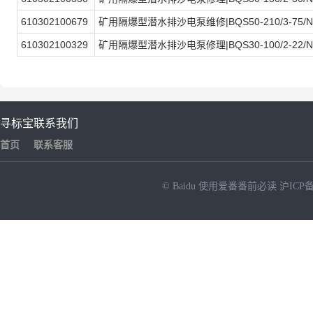
610302100679
矿用隔爆型潜水排沙电泵维修|BQS50-210/3-75/N
610302100329
矿用隔爆型潜水排沙电泵修理|BQS30-100/2-22/N
寻标宝
联系我们
首页
联系客服
© Baidu
使用爱番番前必读
沪ICP备
NEW
HOT