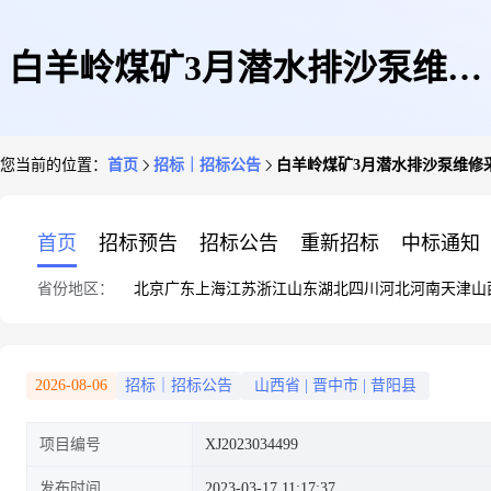
白羊岭煤矿3月潜水排沙泵维修
您当前的位置：
首页
招标｜招标公告
白羊岭煤矿3月潜水排沙泵维修
采购公告
首页
招标预告
招标公告
重新招标
中标通知
省份地区：
北京
广东
上海
江苏
浙江
山东
湖北
四川
河北
河南
天津
山
2026-08-06
招标｜招标公告
山西省
|
晋中市
|
昔阳县
项目编号
XJ2023034499
发布时间
2023-03-17 11:17:37