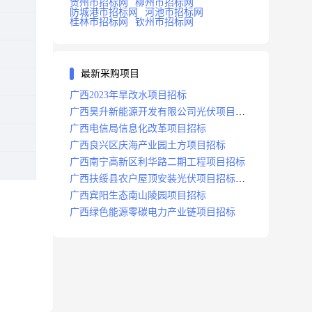
贺州市招标网
柳州市招标网
防城港市招标网
河池市招标网
桂林市招标网
钦州市招标网
最新采购项目
广西2023年旱改水项目招标
广西昊升新能源开发有限公司光伏项目招
标
广西电信局信息化改革项目招标
广西良兴区庆海产业园土方项目招标
广西南宁高新区利华路二期工程项目招标
广西扶绥县农户屋顶安装光伏项目招标公
告
广西宾阳生态南山陵园项目招标
广西绿色能源零碳电力产业链项目招标