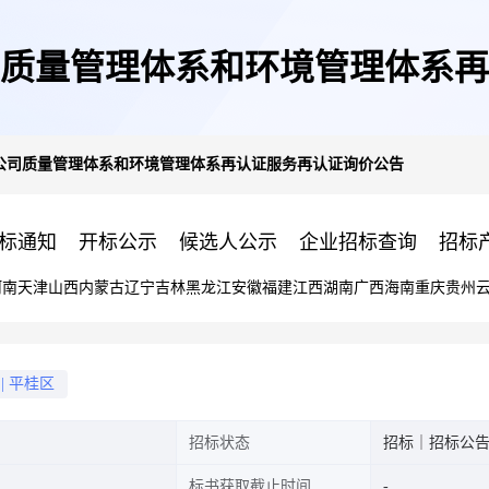
质量管理体系和环境管理体系再
公司质量管理体系和环境管理体系再认证服务再认证询价公告
标通知
开标公示
候选人公示
企业招标查询
招标
河南
天津
山西
内蒙古
辽宁
吉林
黑龙江
安徽
福建
江西
湖南
广西
海南
重庆
贵州
|
平桂区
招标状态
招标｜招标公
标书获取截止时间