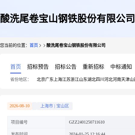
酸洗尾卷宝山钢铁股份有限公司
您当前的位置：
首页
酸洗尾卷宝山钢铁股份有限公司
首页
招标预告
招标公告
重新招标
中标通知
省份地区：
北京
广东
上海
江苏
浙江
山东
湖北
四川
河北
河南
天津
山
2026-08-10
上海市
|
宝山区
项目编号
GZZ2401250711610
发布时间
2024-01-25 12:16:44