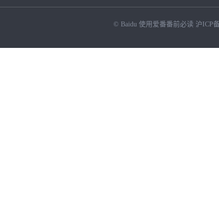
© Baidu
使用爱番番前必读
沪ICP备
NEW
HOT
暂时没有搜索结果…