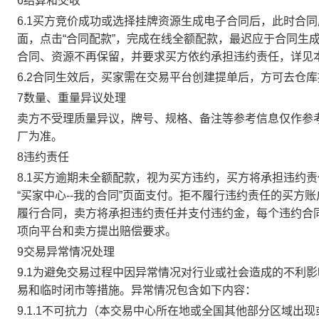
6结算和交收
6.1买方竞价成功或选择挂牌资源生成电子合同后，此时合同
面，点击“合同配款”，完成在线全额配款，最迟应于合同生成当
合同、资源不再保留，并要求买方依约承担违约责任，详见
6.2合同生效后，买家需在交易平台创建提单后，方可去仓
7数量、重量异议处理
卖方不受理质量异议，牌号、规格、备注等参考信息仅作参
厂为准。
8违约责任
8.1买方逾期未全额配款，视为买方违约，买方将承担违约
“买家中心--我的合同”页面支付。拒不履行违约责任的买
履行合同，卖方将承担违约责任并支付违约金，每个违约合同
项向平台和卖方提出赔偿要求。
9交易异常情况处理
9.1为避免交易过程中因异常情况对行业或社会造成的不利
易和临时闭市等措施。异常情况包含如下内容：
9.1.1不可抗力（本交易中心所在地或全国其他部分区域