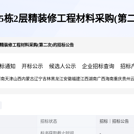
5栋2层精装修工程材料采购(第
层精装修工程材料采购(第二次)的招标公告
标通知
开标公示
候选人公示
企业招标查询
招标
河南
天津
山西
内蒙古
辽宁
吉林
黑龙江
安徽
福建
江西
湖南
广西
海南
重庆
贵州
招标状态
招标｜招标公告
标书获取截止时间