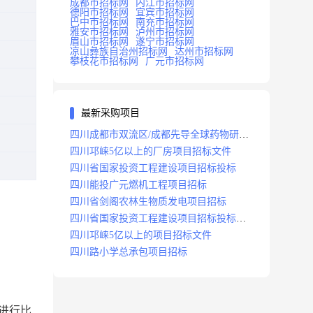
成都市招标网
内江市招标网
德阳市招标网
宜宾市招标网
巴中市招标网
南充市招标网
雅安市招标网
泸州市招标网
眉山市招标网
遂宁市招标网
凉山彝族自治州招标网
达州市招标网
攀枝花市招标网
广元市招标网
最新采购项目
四川成都市双流区/成都先导全球药物研发
生产基地(一期)(dj)项目招标标段
四川邛崃5亿以上的厂房项目招标文件
四川省国家投资工程建设项目招标投标
四川能投广元燃机工程项目招标
四川省剑阁农林生物质发电项目招标
四川省国家投资工程建设项目招标投标
2008年版
四川邛崃5亿以上的项目招标文件
四川路小学总承包项目招标
进行比