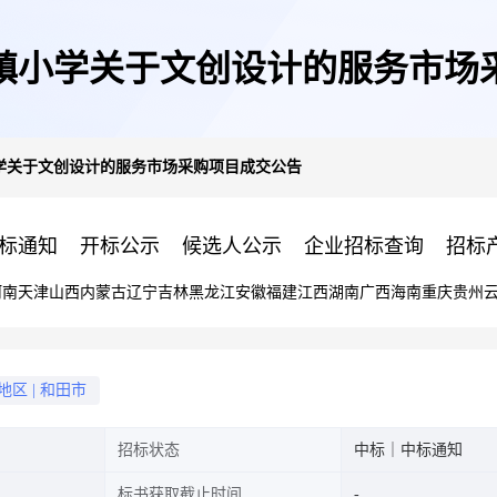
镇小学关于文创设计的服务市场
学关于文创设计的服务市场采购项目成交公告
标通知
开标公示
候选人公示
企业招标查询
招标
河南
天津
山西
内蒙古
辽宁
吉林
黑龙江
安徽
福建
江西
湖南
广西
海南
重庆
贵州
地区
|
和田市
招标状态
中标｜中标通知
标书获取截止时间