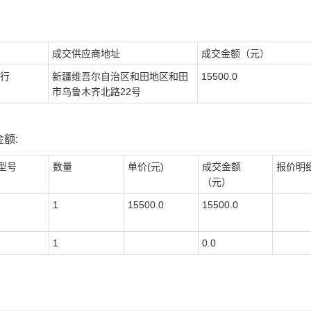
成交供应商地址
成交金额（元）
行
新疆维吾尔自治区和田地区和田
15500.0
市乌鲁木齐北路22号
额:
型号
数量
单价(元)
成交金额
报价明
（元）
1
15500.0
15500.0
1
0.0