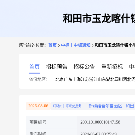
和田市玉龙喀什
您当前的位置：
首页
中标｜中标通知
和田市玉龙喀什镇小
首页
招标预告
招标公告
重新招标
中
省份地区：
北京
广东
上海
江苏
浙江
山东
湖北
四川
河北
2026-08-06
中标｜中标通知
新疆维吾尔自治区
|
和田
项目编号
2091101000010147158
发布时间
2024-03-02 00:25:49