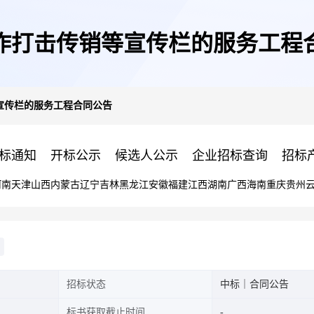
作打击传销等宣传栏的服务工程
宣传栏的服务工程合同公告
标通知
开标公示
候选人公示
企业招标查询
招标
河南
天津
山西
内蒙古
辽宁
吉林
黑龙江
安徽
福建
江西
湖南
广西
海南
重庆
贵州
招标状态
中标｜合同公告
标书获取截止时间