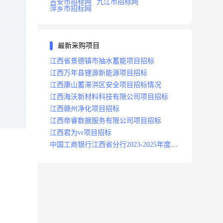
吉安市招标网
九江市招标网
萍乡市招标网
最新采购项目
江西省景德镇市抽水蓄能项目招标
江西万年县锂源新能源项目招标
江西康山蓄滞洪区安全项目招标情况
江西海沃新材料科技有限公司项目招标
江西赣州净化项目招标
江西帝睿数据服务有限公司项目招标
江西君为vr项目招标
中国工商银行江西省分行2023-2025年度补
充医疗保险项目招标公告