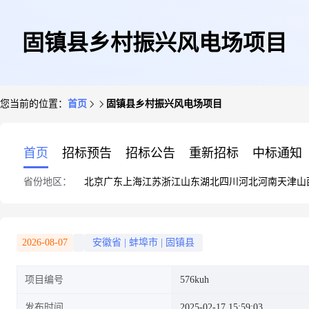
固镇县乡村振兴风电场项目
您当前的位置：
首页
固镇县乡村振兴风电场项目
首页
招标预告
招标公告
重新招标
中标通知
省份地区：
北京
广东
上海
江苏
浙江
山东
湖北
四川
河北
河南
天津
山
2026-08-07
安徽省
|
蚌埠市
|
固镇县
项目编号
576kuh
发布时间
2025-02-17 15:59:03