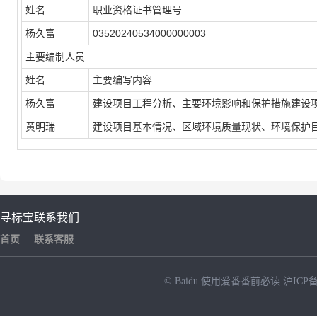
姓名
职业资格证书管理号
杨久富
03520240534000000003
主要编制人员
姓名
主要编写内容
杨久富
建设项目工程分析、主要环境影响和保护措施建设项
黄明瑞
建设项目基本情况、区域环境质量现状、环境保护目
寻标宝
联系我们
首页
联系客服
© Baidu
使用爱番番前必读
沪ICP备