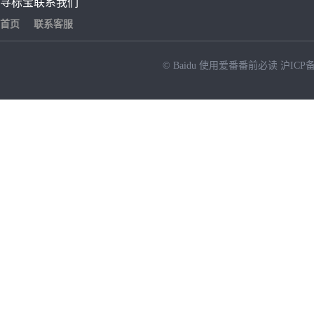
寻标宝
联系我们
首页
联系客服
© Baidu
使用爱番番前必读
沪ICP备
NEW
HOT
暂时没有搜索结果…