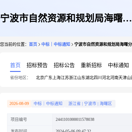
宁波市自然资源和规划局海曙分
您当前的位置：
首页
中标｜中标通知
宁波市自然资源和规划局海曙分
局关于打印/复印纸的框架协议
首页
招标预告
招标公告
重新招标
中标通知
省份地区：
北京
广东
上海
江苏
浙江
山东
湖北
四川
河北
河南
天津
山
采购项目成交公告
2026-08-09
中标｜中标通知
浙江省
|
宁波市
|
海曙区
项目编号
2441101000011578038
发布时间
2024-05-06 09:47:32