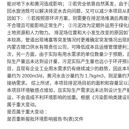
能对地下水和黄河造成影响； ②若完全依靠自然蒸发，由于
回水旋池既可以解决排泥水去向问题，又可以减少本项目从
因如下： ①若按照原环评方案，则需要在排泥场堆满后再
不合理且可能影响正常生产； ②污泥改为定期外运用于绿
土地资源和人力物力。 排泥场位置和大小发生改变的原因如
本较高，管道出现堵塞等突发情况时更难确定突发情况出现
内蒙古镫口供水有限责任公司，可降低成本且运维管理便利
次，另一方面，由于实际有用水需求的单位数量少于预期，
际生产量远未达到设计量，污泥实际产生量也远小于环评预
目，且现有企业工业用水需求仍有继续减少的趋势，因此本
量约为 2000m3/d，黄河水含沙量约为 1.7kg/m3，则泥量约为
接纳需求。 综上所述，本项目排泥场目前的面积和容量足以
本项目环境敏感点增加，且实际生产需求远未达到设计生产
运，不会造成不利环境影响的加重。根据《污染影响类建设项目
属于重大变动。
是否属于重大变动 ：
是否重新报批环境影响报告书(表)文件