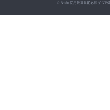
© Baidu
使用爱番番前必读
沪ICP备
NEW
HOT
暂时没有搜索结果…