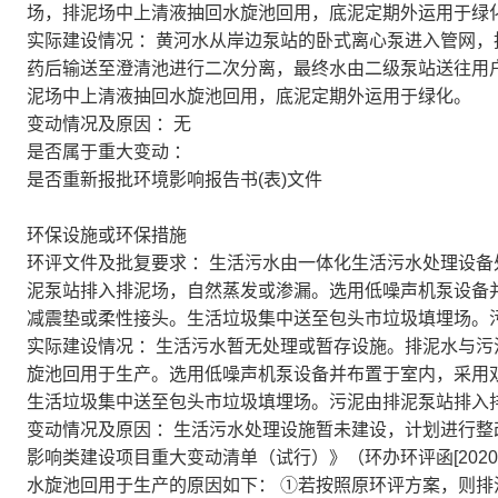
场，排泥场中上清液抽回水旋池回用，底泥定期外运用于绿
实际建设情况 ：黄河水从岸边泵站的卧式离心泵进入管网，
药后输送至澄清池进行二次分离，最终水由二级泵站送往用
泥场中上清液抽回水旋池回用，底泥定期外运用于绿化。
变动情况及原因 ：无
是否属于重大变动 ：
是否重新报批环境影响报告书(表)文件
环保设施或环保措施
环评文件及批复要求 ：生活污水由一体化生活污水处理设
泥泵站排入排泥场，自然蒸发或渗漏。选用低噪声机泵设备
减震垫或柔性接头。生活垃圾集中送至包头市垃圾填埋场。
实际建设情况 ：生活污水暂无处理或暂存设施。排泥水与
旋池回用于生产。选用低噪声机泵设备并布置于室内，采用
生活垃圾集中送至包头市垃圾填埋场。污泥由排泥泵站排入
变动情况及原因 ：生活污水处理设施暂未建设，计划进行
影响类建设项目重大变动清单（试行）》（环办环评函[2020
水旋池回用于生产的原因如下： ①若按照原环评方案，则