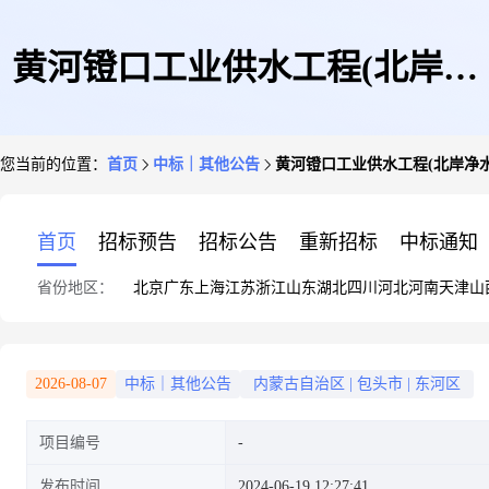
黄河镫口工业供水工程(北岸净
您当前的位置：
首页
中标｜其他公告
黄河镫口工业供水工程(北岸净水
水厂)
首页
招标预告
招标公告
重新招标
中标通知
省份地区：
北京
广东
上海
江苏
浙江
山东
湖北
四川
河北
河南
天津
山
2026-08-07
中标｜其他公告
内蒙古自治区
|
包头市
|
东河区
项目编号
发布时间
2024-06-19 12:27:41