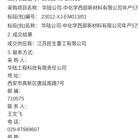
采购项目名称：华陆公司-中化学西部新材料有限公司年产5万
标段(包)编号： 23012-XJ-EM013/01
标段(包)名称： 华陆公司-中化学西部新材料有限公司年产5
2. 成交结果
成交供应商：
江苏民生重工有限公司
3.
联系方式:
采
购
人：
华陆工程科技有限责任公司
地
址：
西安市高新区唐延南路7号
邮
编：
710075
联
系
人：
王文飞
电
话：
029-87989607
邮
箱：