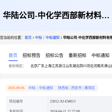
华陆公司-中化学西部新材料有
您当前的位置：
首页
中标｜中标通知
华陆公司-中化学西部新材料有
限公司年产5万吨超高分子量聚
首页
招标预告
招标公告
重新招标
中标通知
省份地区：
北京
广东
上海
江苏
浙江
山东
湖北
四川
河北
河南
天津
山
乙烯树脂项目(一期工程)-塔器
2026-08-06
中标｜中标通知
陕西省
|
西安市
|
雁塔区
项目编号
23012-XJ-EM013
成交结果公告
发布时间
2024-04-11 22:27:09