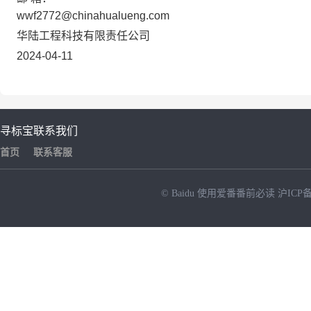
wwf2772@chinahualueng.com
华陆工程科技有限责任公司
2024-04-11
寻标宝
联系我们
首页
联系客服
© Baidu
使用爱番番前必读
沪ICP备
NEW
HOT