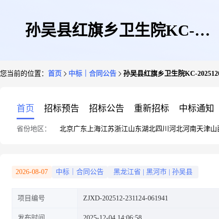
孙吴县红旗乡卫生院KC-
您当前的位置：
首页
中标｜合同公告
孙吴县红旗乡卫生院KC-2025120
20251203030118-166885政府采
首页
招标预告
招标公告
重新招标
中标通知
省份地区：
北京
广东
上海
江苏
浙江
山东
湖北
四川
河北
河南
天津
山
购合同公告
2026-08-07
中标｜合同公告
黑龙江省
|
黑河市
|
孙吴县
项目编号
ZJXD-202512-231124-061941
发布时间
2025-12-04 14:06:58