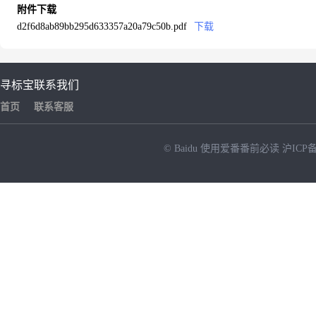
附件下载
d2f6d8ab89bb295d633357a20a79c50b.pdf
下载
寻标宝
联系我们
首页
联系客服
© Baidu
使用爱番番前必读
沪ICP备
NEW
HOT