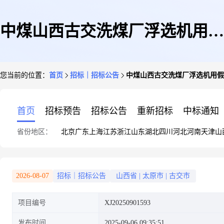
中煤山西古交洗煤厂浮选机用假
您当前的位置：
首页
招标｜招标公告
中煤山西古交洗煤厂浮选机用假
底稳流板询价通知
首页
招标预告
招标公告
重新招标
中标通知
省份地区：
北京
广东
上海
江苏
浙江
山东
湖北
四川
河北
河南
天津
山
2026-08-07
招标｜招标公告
山西省
|
太原市
|
古交市
项目编号
XJ20250901593
发布时间
2025-09-06 09:35:51