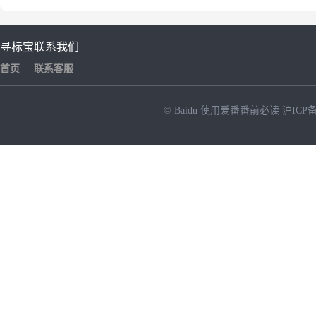
寻标宝
联系我们
首页
联系客服
© Baidu
使用爱番番前必读
沪ICP备
NEW
HOT
暂时没有搜索结果…