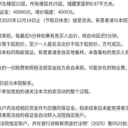
所在楼层
22
层，所有楼层共
25
层，储藏室面积
8.97
平方米。
保证金：
40000
元，增价幅度：
4000
元。
至
2025
年
12
月
19
日
止（节假日休息）接受咨询，有意者请与本院
结束前，每最后
5
分钟如果有竞买人出价，将自动延迟
5
分钟。
价等于起拍价，至少一人报名且出价不低于起拍价，方可成交。
担本标的瑕疵保证。有意者请亲自实地看样，未查看标的竞买人
及的一切税费依照税法规定由双方各自承担，可能存在的物业费
日
前与本院联系。
不参加竞拍的请关注本次拍卖活动的整个过程。
账户内冻结相应资金作为应缴的保证金，拍卖结束后未能竞得者
得者原冻结的保证金自动转入法院指定账户。
法院指定账户，并在银行进帐联用途栏注明“
（
2025
）鲁
0523
执