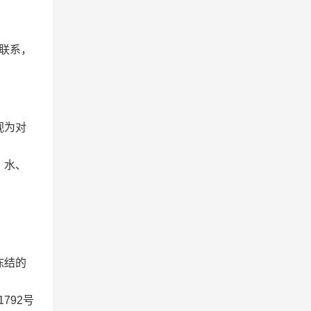
联系，
视为对
、水、
冻结的
1792
号