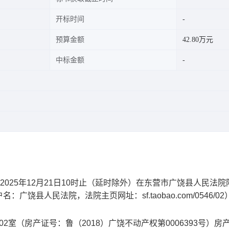
开标时间
预算金额
42.80万元
中标金额
2025
年
12
月
21
日
10
时止（延时除外）在东营市广饶县人民法院
户名：广饶县人民法院，法院主页网址：
sf.taobao.com/0546/02
2室（房产证号：鲁（2018）广饶不动产权第0006393号）房