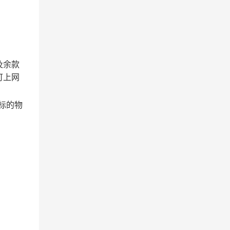
及余款
可上网
标的物
。