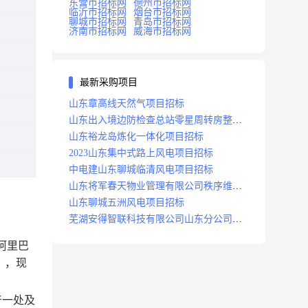
东营市招标网
德州市招标网
临沂市招标网
烟台市招标网
聊城市招标网
青岛市招标网
济南市招标网
威海市招标网
最新采购项目
山东章高线天然气项目招标
山东出入境边防检查总站零星周转房整修
项目招标中标
山东裕龙岛炼化一体化项目招标
2023山东集中式路上风电项目招标
中电建山东聊城临清风电项目招标
山东将军春天物业管理有限公司秩序维护
服务项目招标公告
山东聊城五洲风电项目招标
芜湖安得智联科技有限公司山东分公司济
南地区快递项目招标公告
阿里巴
），现
产一处及