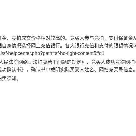
证金、竞拍成交价格相对较高的。竞买人参与竞拍，支付保证金
据自身情况选择网上充值银行。各大银行充值和支付的限额情况
/sf-helpcenter.php?path=sf-hc-right-content5#q1
人民法院网络司法拍卖若干问题的规定》，竞买人成功竞得网拍
成功确认书》，确认书中载明实际买受人姓名、网拍竞买号信息
拍卖须知。