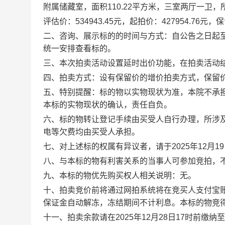
附属储藏室，面积
110.22
平方米，三室两厅一卫，
评估价：
534943.45
元，起拍价：427954.76元，
二、咨询、展示标的的时间与方式：自公告之日起
统一安排查看标的。
三、本次拍卖活动设置延时出价功能，在拍卖活动
四、拍卖方式：设有保留价的增价拍卖方式，保留
五、特别提醒：标的物以实物现状为准，本院不承
本标的实物现状的确认，责任自负。
六、标的物转让登记手续由买受人自行办理，所涉
电等欠费均由买受人承担。
七、对上述标的权属有异议者，请于
2025
年
12
月
19
八、与本标的物有利害关系的当事人可参加竞拍，
九、本标的物优先购买权人相关说明：无。
十、拍卖竞价前将通过网拍系统将在竞买人支付宝
保证金自动解冻，冻结期间不计利息。本标的物竞
十一、拍卖余款请在
2025
年
12
月28日
17
时前缴纳至