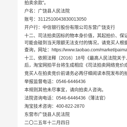
拍卖余款”。
户名：广饶县人民法院
账号：
3112510043830013050
开户行：中信银行股份有限公司东营广饶支行
十二、司法拍卖因标的物本身价值，其起拍价、保
可能会碰到当天限额无法支付的情况，请竞买人根
查询，网址：
https://www.taobao.com/market/paimai
十三、依照法释〔
2016
〕
18
号《最高人民法院关于
后，淘宝网拍平台将生成相应《司法拍卖网络竞价
竞买人在拍卖竞价前请务必再仔细阅读本院发布的
举报监督电话：
0546-6446436
本规则其他未尽事宜，请向拍卖人咨询。
法院咨询电话：
0546-6446436
（薄法官）
淘宝技术咨询：
400-822-2870
东营市广饶县人民法院
二〇二五年十二月四日