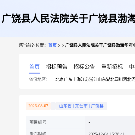
广饶县人民法院关于广饶县渤海华
您当前的位置：
首页
广饶县人民法院关于广饶县渤海华府小区
首页
招标预告
招标公告
重新招标
中
省份地区：
北京
广东
上海
江苏
浙江
山东
湖北
四川
河北
2026-08-07
山东省
|
东营市
|
广饶县
项目编号
发布时间
2025-12-04 15:38:41