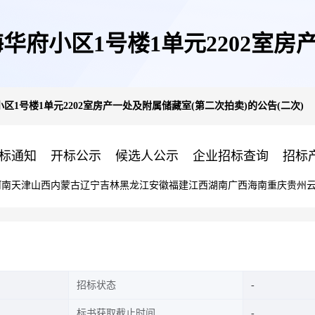
府小区1号楼1单元2202室房
1号楼1单元2202室房产一处及附属储藏室(第二次拍卖)的公告(二次)
的公告(二次)
标通知
开标公示
候选人公示
企业招标查询
招标
河南
天津
山西
内蒙古
辽宁
吉林
黑龙江
安徽
福建
江西
湖南
广西
海南
重庆
贵州
招标状态
标书获取截止时间