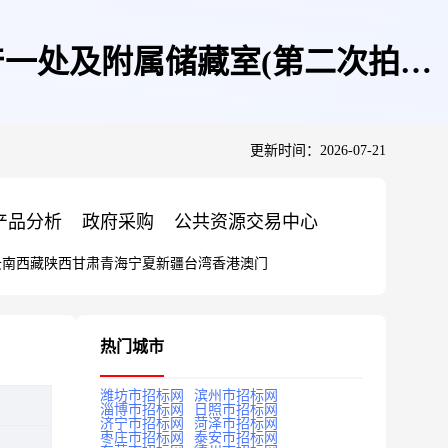
产一处及附属储藏室(第二次拍卖)
更新时间：2026-07-21
产品分析
政府采购
公共资源交易中心
云南
西藏
陕西
甘肃
青海
宁夏
新疆
台湾
香港
澳门
热门城市
潍坊市招标网
滨州市招标网
淄博市招标网
日照市招标网
济宁市招标网
菏泽市招标网
枣庄市招标网
泰安市招标网