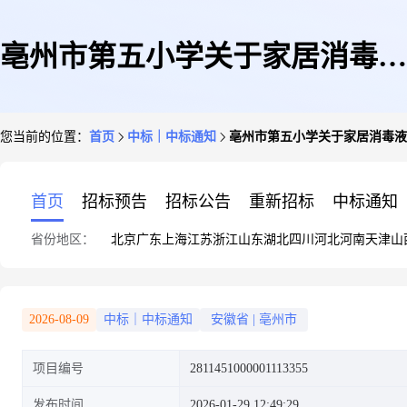
亳州市第五小学关于家居消毒液
您当前的位置：
首页
中标｜中标通知
亳州市第五小学关于家居消毒液
的网上超市采购项目成交公告
首页
招标预告
招标公告
重新招标
中标通知
省份地区：
北京
广东
上海
江苏
浙江
山东
湖北
四川
河北
河南
天津
山
2026-08-09
中标｜中标通知
安徽省
|
亳州市
项目编号
2811451000001113355
发布时间
2026-01-29 12:49:29