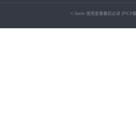
© Baidu
使用爱番番前必读
沪ICP备
NEW
HOT
暂时没有搜索结果…