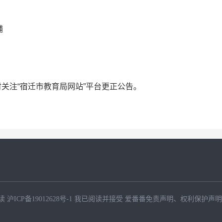
铺
关注“宿迁市教育局网站”平台更正公告。
读
沪ICP备19012628号-1
我已阅读并接受
爱番番免责声明
、
权利保护声明