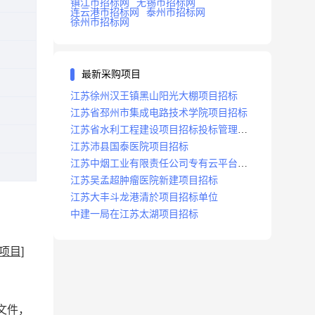
镇江市招标网
无锡市招标网
连云港市招标网
泰州市招标网
徐州市招标网
最新采购项目
江苏徐州汉王镇黑山阳光大棚项目招标
江苏省邳州市集成电路技术学院项目招标
江苏省水利工程建设项目招标投标管理办
法
江苏沛县国泰医院项目招标
江苏中烟工业有限责任公司专有云平台扩
容项目招标
江苏吴孟超肿瘤医院新建项目招标
江苏大丰斗龙港清於项目招标单位
中建一局在江苏太湖项目招标
项目]
文件，