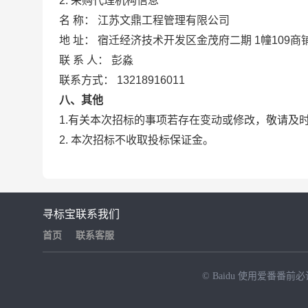
2.
采购代理机构信息
名
称：
江苏文鼎工程管理有限公司
地
址：
宿迁经济技术开发区金茂府二期
1幢109商
联
系
人：
彭淼
联系方式：
13218916011
八、其他
1.有关本次招标的事项若存在变动或修改，敬请及时
2. 本次招标不收取投标保证金。
寻标宝
联系我们
首页
联系客服
© Baidu
使用爱番番前必