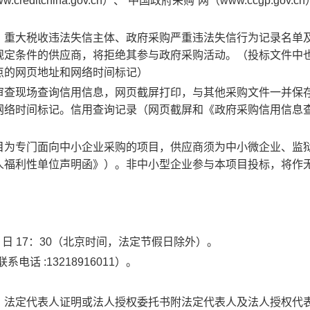
itchina.gov.cn）、“中国政府采购”网（www.ccgp.gov.c
、重大税收违法失信主体、政府采购严重违法失信行为记录名单
规定条件的供应商，将拒绝其参与政府采购活动。（投标文件中
点的网页地址和网络时间标记）
审查现场查询信用信息，网页截屏打印，与其他采购文件一并保
网络时间标记。信用查询记录（网页截屏和《政府采购信用信息
目为专门面向中小企业采购的项目，供应商须为中小微企业、监
人福利性单位声明函》）。非中小型企业参与本项目投标，将作
2
日
17：30（北京时间，法定节假日除外）。
联系电话
:13218916011）。
、法定代表人证明或法人授权委托书附法定代表人及法人授权代