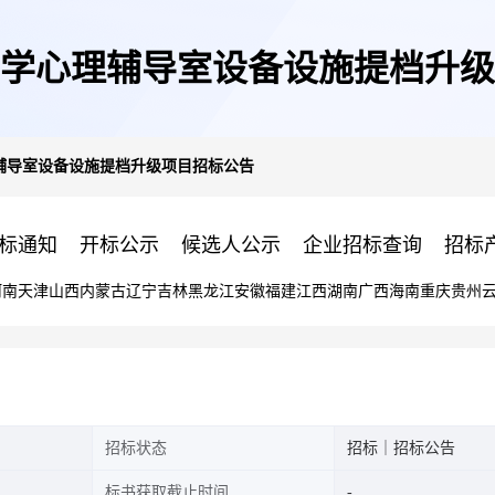
学心理辅导室设备设施提档升级
辅导室设备设施提档升级项目招标公告
标通知
开标公示
候选人公示
企业招标查询
招标
河南
天津
山西
内蒙古
辽宁
吉林
黑龙江
安徽
福建
江西
湖南
广西
海南
重庆
贵州
招标状态
招标｜招标公告
标书获取截止时间