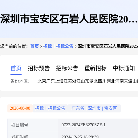
深圳市宝安区石岩人民医院2025
您当前的位置：
首页
招标｜招标公告
深圳市宝安区石岩人民医院20
年春节节日慰问品采购项目招标
首页
招标预告
招标公告
重新招标
中标通知
省份地区：
北京
广东
上海
江苏
浙江
山东
湖北
四川
河北
河南
天津
山
公告
2026-08-08
招标｜招标公告
广东省
|
深圳市
|
宝安区
项目编号
0722-2024FE3270SZF-1
发布时间
2024-12-25 18:29:39