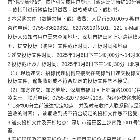
击“供应商登记”，依指引完成用户登记（激活需等待约10分
→依指引进行微信扫码缴费→缴款成功后下载标书。
3.本采购文件（数据文档下载）收费：人民币500.00元/项/
咨询电话：0755-83629832、82078919转101、121 e-Mail:i
投标人须知与用户需求查阅地址：深圳市福田区上步路锦峰大
五、提交投标（响应）文件截止时间、开标时间和地点
1.递交投标文件时间：2025年1月6日下午14时00分～14时
2.投标截止及开标时间：2025年1月6日下午14时30分（北
（1）现场递交：招标代理机构只接受在截标当日递交投标
投标文件，逾期收到或不符合规定的投标文件恕不接受。
（2）邮寄递交：邮寄地址：深圳市福田区上步南路1001号
凌女士，联系电话：0755-82077364转108。为避免
午18时00分之前送达指定地点，并及时与收件人联系确认
签收的时间），逾期收到或不符合规定的投标文件恕不接受
3.递交投标文件及开标地点：深圳市福田区上步南路1001
室。
4.开标现场及观摩开标仪式：本项目开标仪式采用线上方式