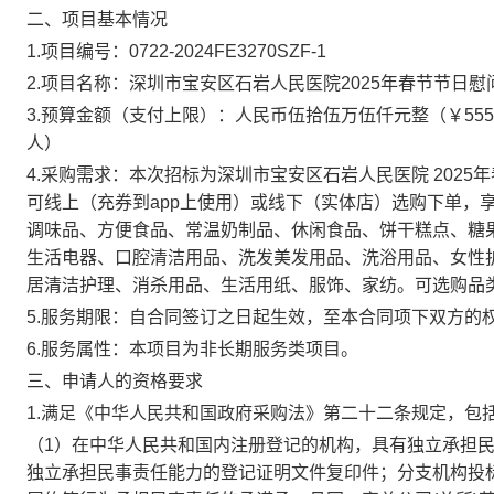
二、项目基本情况
1.项目编号：
0722-2024FE3270SZF-1
2.项目名称：
深圳市宝安区石岩人民医院2025年春节节日慰
3.预算金额（支付上限）：
人民币伍拾伍万伍仟元整（￥555,0
人）
4.
采购需求：本次招标为深圳市宝安区石岩人民医院 2025
可线上（充券到app上使用）或线下（实体店）选购下单，
调味品、方便食品、常温奶制品、休闲食品、饼干糕点、糖
生活电器、口腔清洁用品、洗发美发用品、洗浴用品、女性
居清洁护理、消杀用品、生活用纸、服饰、家纺。可选购品
5
.
服务期限
：自合同签订之日起生效，至本合同项下双方的
6
.服务属性：本项目为
非
长期服务类项目。
三、申请人的资格要求
1
.
满足《中华人民共和国政府采购法》第二十二条规定，包
（1）在中华人民共和国内注册登记的机构，具有独立承担
独立承担民事责任能力的登记证明文件复印件；分支机构投标