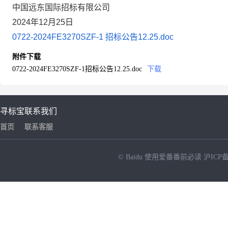
中国远东国际招标有限公司
2024年
12
月
25
日
0722-2024FE3270SZF-1 招标公告12.25.doc
附件下载
0722-2024FE3270SZF-1招标公告12.25.doc
下载
寻标宝
联系我们
首页
联系客服
© Baidu
使用爱番番前必读
沪ICP备
NEW
HOT