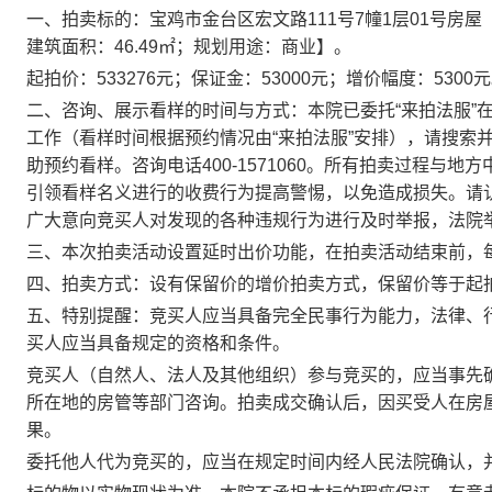
一、拍卖标的：宝鸡市金台区宏文路
111
号
7
幢
1
层
01
号房屋
建筑面积：
46.49
㎡；规划用途：商业】。
起拍价：
533276
元；保证金：
53000
元；增价幅度：5
300
元
二、咨询、展示看样的时间与方式：本院已委托“来拍法服”
工作（看样时间根据预约情况由“来拍法服”安排），请搜索并
助预约看样。咨询电话
400-1571060
。
所有拍卖过程与地方
引领看样名义进行的收费行为提高警惕，以免造成损失。请认
广大意向竞买人对发现的各种违规行为进行及时举报，法院
三、本次拍卖活动设置延时出价功能，在拍卖活动结束前，
四、拍卖方式：设有保留价的增价拍卖方式，保留价等于起
五、特别提醒：竞买人应当具备完全民事行为能力，法律、
买人应当具备规定的资格和条件。
竞买人（自然人、法人及其他组织）参与竞买的，应当事先
所在地的房管等部门咨询。拍卖成交确认后，因买受人在房
果。
委托他人代为竞买的，应当在规定时间内经人民法院确认，