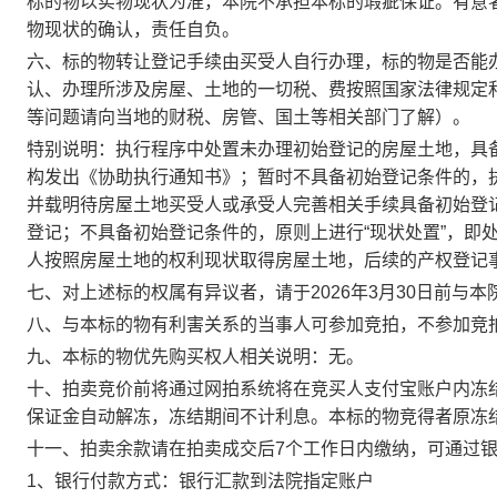
标的物以实物现状为准，本院不承担本标的瑕疵保证。有意
物现状的确认，责任自负。
六、标的物转让登记手续由买受人自行办理，标的物是否能
认、办理所涉及房屋、土地的一切税、费按照国家法律规定
等问题请向当地的财税、房管、国土等相关部门了解）。
特别说明：执行程序中处置未办理初始登记的房屋土地，具
构发出《协助执行通知书》；暂时不具备初始登记条件的，
并载明待房屋土地买受人或承受人完善相关手续具备初始登
登记；不具备初始登记条件的，原则上进行“现状处置”，即
人按照房屋土地的权利现状取得房屋土地，后续的产权登记
七、对上述标的权属有异议者，请于
2026
年3月30日
前与本
八、与本标的物有利害关系的当事人可参加竞拍，不参加竞
九、本标的物优先购买权人相关说明：无。
十、拍卖竞价前将通过网拍系统将在竞买人支付宝账户内冻
保证金自动解冻，冻结期间不计利息。本标的物竞得者原冻
十一、拍卖余款请在
拍卖成交后
7
个工作日内
缴纳，可通过
1
、银行付款方式：银行汇款到法院指定账户