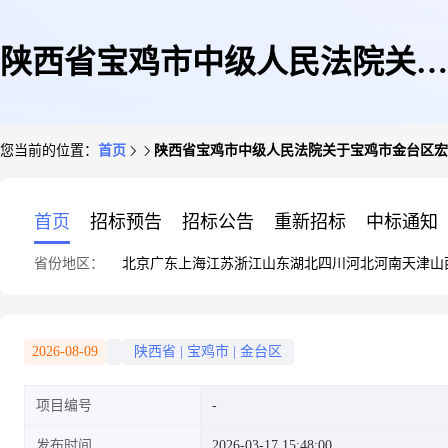
陕西省宝鸡市中级人民法院关于
您当前的位置：
首页
陕西省宝鸡市中级人民法院关于宝鸡市金台区宏文路
宝鸡市金台区宏文路111号7幢1
首页
招标预告
招标公告
重新招标
中标通知
省份地区：
北京
广东
上海
江苏
浙江
山东
湖北
四川
河北
河南
天津
山
层01号房屋(第二次拍卖)的公告
2026-08-09
陕西省
|
宝鸡市
|
金台区
项目编号
(二次)
发布时间
2026-03-17 15:48:00