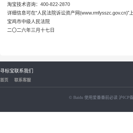
淘宝技术咨询：
400-822-2870
详细信息可在“人民法院诉讼资产网
(www.rmfysszc.gov.cn)
”
宝鸡市中级人民法院
二〇二六年三月十七日
寻标宝
联系我们
首页
联系客服
© Baidu
使用爱番番前必读
沪ICP备
NEW
HOT