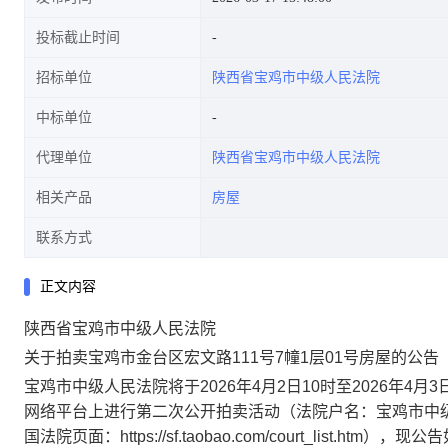
投标截止时间
招标单位
陕西省宝鸡市中级人民法院
中标单位
代理单位
陕西省宝鸡市中级人民法院
相关产品
房屋
联系方式
正文内容
陕西省宝鸡市中级人民法院
关于拍卖宝鸡市金台区宏文路
111
号
7
幢
1
层
01
号房屋的公告
宝鸡市中级人民法院将于
2026
年4月2日
10
时至
2026
年4月3
网络平台上进行第二次公开拍卖活动（法院户名：宝鸡市中
国法院页面：
https://sf.taobao.com/court_list.htm
），现公告