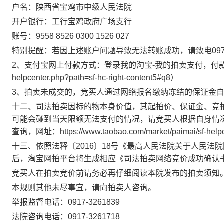
户名：陕西省宝鸡市中级人民法院
开户银行：工行宝鸡政府广场支行
账号：
9558 8526 0300 1526 027
特别提醒：若因上述账户问题导致无法转账成功，请致电
09
2
、支付宝网上付款方式：登录我的淘宝
-
我的拍卖支付，付
helpcenter.php?path=sf-hc-right-content5#q8
）
3
、拍卖未成交的，竞买人通过网络报名缴纳冻结的保证金
十二、司法拍卖因标的物本身价值，其起拍价、保证金、竞
可能会碰到当天限额无法支付的情况，请竞买人根据自身情
查询，网址：
https://www.taobao.com/market/paimai/sf-help
十三、依照法释〔
2016
〕
18
号《最高人民法院关于人民法院
后，淘宝网拍平台将生成相应《司法拍卖网络竞价成功确认
竞买人在拍卖竞价前请务必再仔细阅读本院发布的拍卖须知
本规则其他未尽事宜，请向拍卖人咨询。
举报监督电话：
0917-3261839
法院咨询电话：
0917-3261718