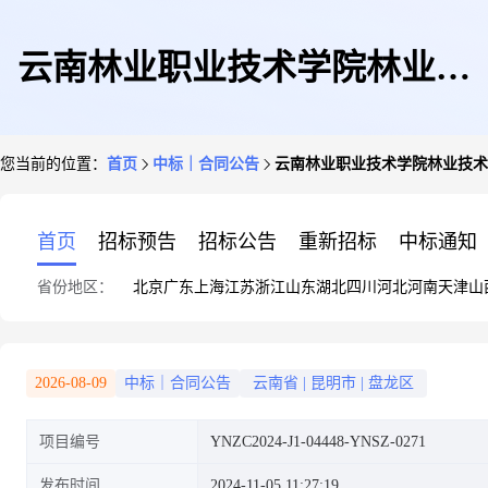
云南林业职业技术学院林业技
您当前的位置：
首页
中标｜合同公告
云南林业职业技术学院林业技术
术、园林技术等5个教师创新团
首页
招标预告
招标公告
重新招标
中标通知
省份地区：
北京
广东
上海
江苏
浙江
山东
湖北
四川
河北
河南
天津
山
队笔记本电脑设备采购合同公告
2026-08-09
中标｜合同公告
云南省
|
昆明市
|
盘龙区
项目编号
YNZC2024-J1-04448-YNSZ-0271
发布时间
2024-11-05 11:27:19