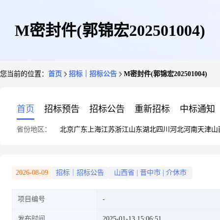
M密封件(郭锦宏202501004)
您当前的位置：
首页
招标｜招标公告
M密封件(郭锦宏202501004)
首页
招标预告
招标公告
重新招标
中标通知
省份地区：
北京
广东
上海
江苏
浙江
山东
湖北
四川
河北
河南
天津
山
2026-08-09
招标｜招标公告
山西省
|
晋中市
|
介休市
项目编号
发布时间
2025-01-13 15:06:51