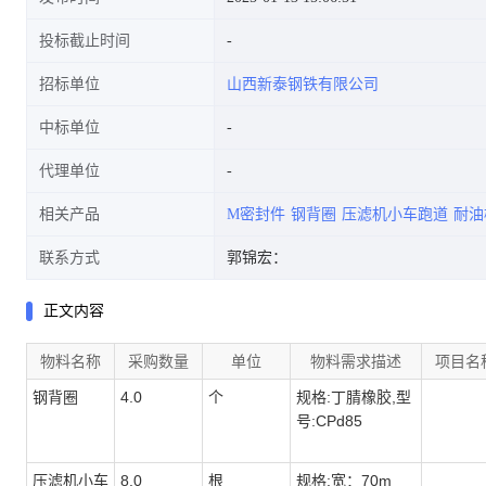
投标截止时间
招标单位
山西新泰钢铁有限公司
中标单位
代理单位
相关产品
M密封件
钢背圈
压滤机小车跑道
耐油
联系方式
郭锦宏：
正文内容
物料名称
采购数量
单位
物料需求描述
项目名
钢背圈
4.0
个
规格:丁腈橡胶,型
号:CPd85
压滤机小车
8.0
根
规格:宽：70m