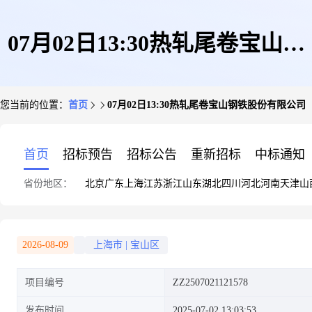
07月02日13:30热轧尾卷宝山钢
您当前的位置：
首页
07月02日13:30热轧尾卷宝山钢铁股份有限公司
铁股份有限公司
首页
招标预告
招标公告
重新招标
中标通知
省份地区：
北京
广东
上海
江苏
浙江
山东
湖北
四川
河北
河南
天津
山
2026-08-09
上海市
|
宝山区
项目编号
ZZ2507021121578
发布时间
2025-07-02 13:03:53