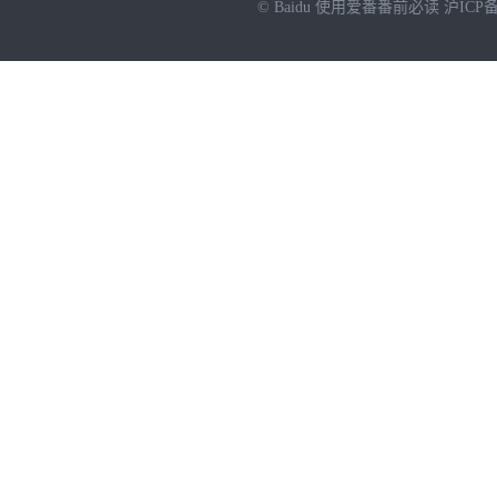
© Baidu
使用爱番番前必读
沪ICP备
NEW
HOT
暂时没有搜索结果…