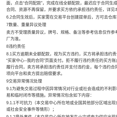
面，点击“合同配款”，完成在线全额配款，最迟应于合同生成当
合同、资源不再保留，并要求买方依约承担违约责任，详见
6.2合同生效后，买家需在交易平台创建提单后，方可去仓
7数量、重量异议处理
卖方不受理质量异议，牌号、规格、备注等参考信息仅作参
厂为准。
8违约责任
8.1买方逾期未全额配款，视为买方违约，买方将承担违约
“买家中心--我的合同”页面支付。拒不履行违约责任的买
履行合同，卖方将承担违约责任并支付违约金，每个违约合同
项向平台和卖方提出赔偿要求。
9交易异常情况处理
9.1为避免交易过程中因异常情况对行业或社会造成的不利
易和临时闭市等措施。异常情况包含如下内容：
9.1.1不可抗力（本交易中心所在地或全国其他部分区域
或社会安全事件等情形）；
9.1.2意外事件（本交易中心所在地发生火灾或电力供应出