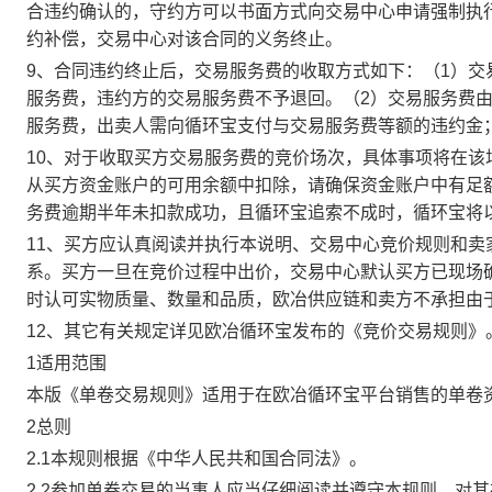
合违约确认的，守约方可以书面方式向交易中心申请强制执
约补偿，交易中心对该合同的义务终止。
9、合同违约终止后，交易服务费的收取方式如下：（1）
服务费，违约方的交易服务费不予退回。（2）交易服务费
服务费，出卖人需向循环宝支付与交易服务费等额的违约金
10、对于收取买方交易服务费的竞价场次，具体事项将在
从买方资金账户的可用余额中扣除，请确保资金账户中有足
务费逾期半年未扣款成功，且循环宝追索不成时，循环宝将
11、买方应认真阅读并执行本说明、交易中心竞价规则和
系。买方一旦在竞价过程中出价，交易中心默认买方已现场
时认可实物质量、数量和品质，欧冶供应链和卖方不承担由
12、其它有关规定详见欧冶循环宝发布的《竞价交易规则》
1适用范围
本版《单卷交易规则》适用于在欧冶循环宝平台销售的单卷
2总则
2.1本规则根据《中华人民共和国合同法》。
2.2参加单卷交易的当事人应当仔细阅读并遵守本规则，对