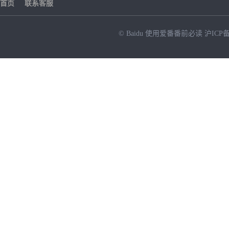
首页
联系客服
© Baidu
使用爱番番前必读
沪ICP备
NEW
HOT
暂时没有搜索结果…