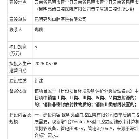
建设地点
云南省昆明市晋宁县云南省昆明市晋宁县云南省昆明市
（昆明亮齿口腔医院有限公司晋宁唐凯口腔诊所1楼）
建设单位
昆明亮齿口腔医院有限公司
联系人
郑蕻
项目投资
5
(万元)
拟投入生产
2025-05-06
运营日期
建设性质
新建
备案依据
该项目属于《建设项目环境影响评价分类管理名录》中
目
项中
销售Ⅰ类、Ⅱ类、Ⅲ类、Ⅳ类、Ⅴ类放射源的；
的；销售非密封放射性物质的；销售Ⅱ类射线装置的；
建设内容及
一、建设内容 昆明亮齿口腔医院有限公司晋宁唐凯口
规模
展需要，现新增1台Dentrix 55型口腔颌面锥形束计算
层摄影设备，管电压90kV，管电流10mA，来源于深
合标准要求。