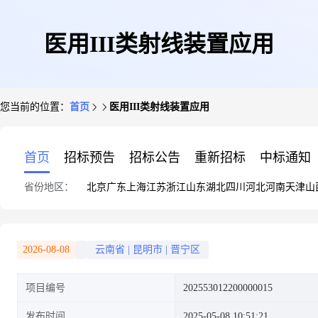
医用III类射线装置应用
您当前的位置：
首页
医用III类射线装置应用
首页
招标预告
招标公告
重新招标
中标通知
省份地区：
北京
广东
上海
江苏
浙江
山东
湖北
四川
河北
河南
天津
山
2026-08-08
云南省
|
昆明市
|
晋宁区
项目编号
202553012200000015
发布时间
2025-05-08 10:51:21