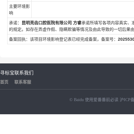
主要环境影
响
承诺：
昆明亮齿口腔医院有限公司
方睿
承诺所填写各项内容真实、
的规定。如存在弄虚作假、隐瞒欺骗等情况及由此导致的一切后果
备案回执：该项目环境影响登记表已经完成备案，备案号：
202553
寻标宝
联系我们
首页
联系客服
© Baidu
使用爱番番前必读
沪ICP备
NEW
HOT