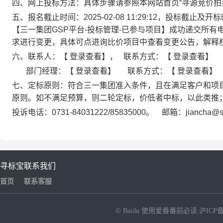
四、网上投标方法：具体步骤请参照本网站首页“寻源竞价拍
五、报名截止时间：2025-02-08 11:29:12，投标截止及开标
【三一集团GSP平台-投标管理-已参与项目】成功递交所有
求进行变更，具体可点进询比价项目中查看变更公告，解释
六、联系人：
【 登录查看】
， 联系方式：
【 登录查看】
部门经理：
【 登录查看】
联系方式：
【 登录查看】
七、定标原则：符合三一集团准入条件，且在满足客户和项
原则。如不满足预算，则二轮定标，价低者中标，以此类推
投诉电话：0731-84031222/85835000。 邮箱：jiancha@sany
寻标宝
联系我们
首页
联系客服
© Baidu
使用爱番番前必读
沪ICP备