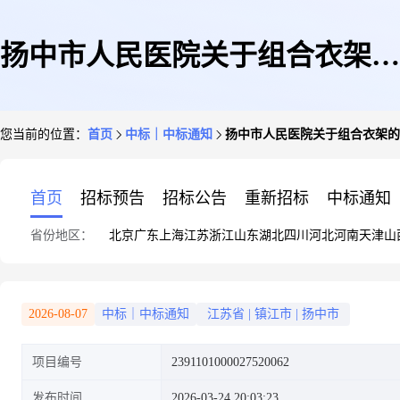
扬中市人民医院关于组合衣架的
您当前的位置：
首页
中标｜中标通知
扬中市人民医院关于组合衣架的
网上商城采购项目成交公告
首页
招标预告
招标公告
重新招标
中标通知
省份地区：
北京
广东
上海
江苏
浙江
山东
湖北
四川
河北
河南
天津
山
2026-08-07
中标｜中标通知
江苏省
|
镇江市
|
扬中市
项目编号
2391101000027520062
发布时间
2026-03-24 20:03:23