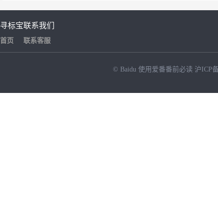
寻标宝
联系我们
首页
联系客服
© Baidu
使用爱番番前必读
沪ICP备
NEW
HOT
暂时没有搜索结果…