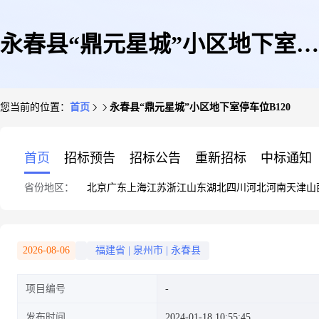
永春县“鼎元星城”小区地下室停
您当前的位置：
首页
永春县“鼎元星城”小区地下室停车位B120
车位B120
首页
招标预告
招标公告
重新招标
中标通知
省份地区：
北京
广东
上海
江苏
浙江
山东
湖北
四川
河北
河南
天津
山
2026-08-06
福建省
|
泉州市
|
永春县
项目编号
发布时间
2024-01-18 10:55:45