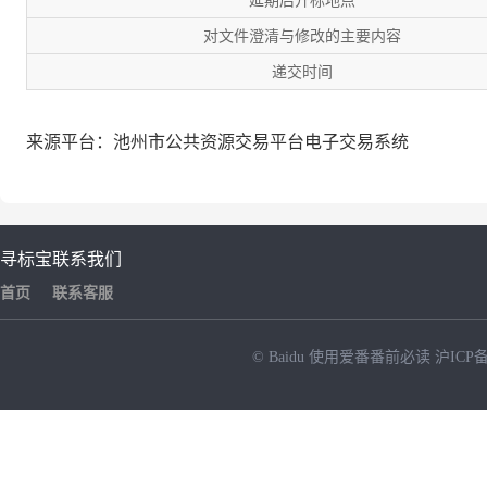
延期后开标地点
对文件澄清与修改的主要内容
递交时间
来源平台：池州市公共资源交易平台电子交易系统
寻标宝
联系我们
首页
联系客服
© Baidu
使用爱番番前必读
沪ICP备
NEW
HOT