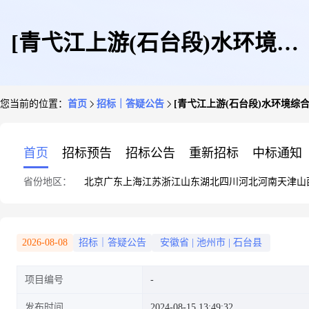
[青弋江上游(石台段)水环境综
您当前的位置：
首页
招标｜答疑公告
[青弋江上游(石台段)水环境综
合治理项目勘察设计]的澄清与
首页
招标预告
招标公告
重新招标
中标通知
省份地区：
北京
广东
上海
江苏
浙江
山东
湖北
四川
河北
河南
天津
山
修改文件
2026-08-08
招标｜答疑公告
安徽省
|
池州市
|
石台县
项目编号
发布时间
2024-08-15 13:49:32