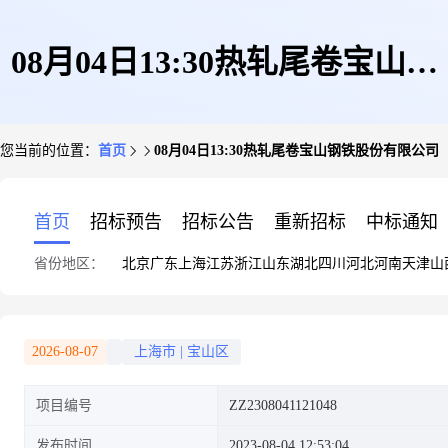
08月04日13:30热轧尾卷宝山钢
您当前的位置：
首页
08月04日13:30热轧尾卷宝山钢铁股份有限公司
铁股份有限公司
首页
招标预告
招标公告
重新招标
中标通知
省份地区：
北京
广东
上海
江苏
浙江
山东
湖北
四川
河北
河南
天津
山
2026-08-07
上海市
|
宝山区
项目编号
ZZ2308041121048
发布时间
2023-08-04 12:53:04