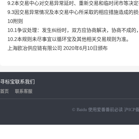
9.2本交易中心对交易异常延时、重新交易和临时闭市等决
9.3因交易异常情况及本交易中心所采取的相应措施造成的
10附则
10.1争议处理：发生纠纷时，双方应协商解决，协商不成
10.2本规则未尽事宜以循环宝及其他相关交易规则为准。
上海欧冶供应链有限公司 2020年6月10日颁布
寻标宝
联系我们
首页
联系客服
© Baidu
使用爱番番前必读
沪ICP备
NEW
HOT