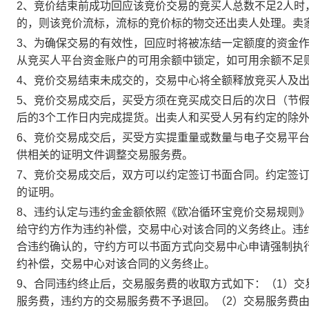
2、竞价结束前成功回应该竞价交易的竞买人总数不足2人
的，则该竞价流标，流标的竞价标的物交还出卖人处理。卖
3、为确保交易的有效性，回应时将被冻结一定额度的资金
从竞买人平台资金账户的可用余额中锁定，如可用余额不足
4、竞价交易结束未成交的，交易中心将全额释放竞买人及
5、竞价交易成交后，买受方须在竞买成交日后的次日（节假
后的3个工作日内完成提货。出卖人和买受人另有约定的除
6、竞价交易成交后，买受方实提重量或数量与电子交易平
供相关的证明文件调整交易服务费。
7、竞价交易成交后，双方可以约定签订书面合同。约定签
的证明。
8、违约认定与违约金金额依照《欧冶循环宝竞价交易规则
给守约方作为违约补偿，交易中心对该合同的义务终止。违
合违约确认的，守约方可以书面方式向交易中心申请强制执
约补偿，交易中心对该合同的义务终止。
9、合同违约终止后，交易服务费的收取方式如下：（1）
服务费，违约方的交易服务费不予退回。（2）交易服务费