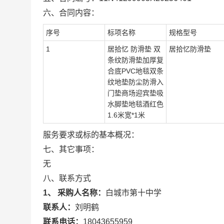
六、合同内容：
序号
标项名称
规格型号
1
居拾忆 防滑垫 双
居拾忆防滑垫
条纹防滑垫加厚复
合底PVC地毯双条
纹地垫防尘防滑入
门垫商场迎宾垫吸
水脚垫地毯酒红色
1.6米宽*1米
服务要求或标的基本概况：
七、其它事项：
无
八、联系方式
1、 采购人名称：
白城市第十中学
联系人：
刘明鹤
联系电话：
18043655959