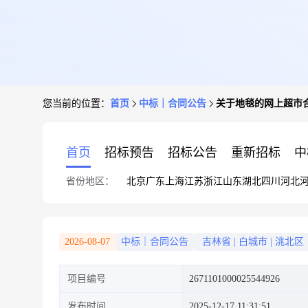
您当前的位置：
首页
中标｜合同公告
关于地毯的网上超市
首页
招标预告
招标公告
重新招标
中
省份地区：
北京
广东
上海
江苏
浙江
山东
湖北
四川
河北
2026-08-07
中标｜合同公告
吉林省
|
白城市
|
洮北区
项目编号
2671101000025544926
发布时间
2025-12-17 11:31:51