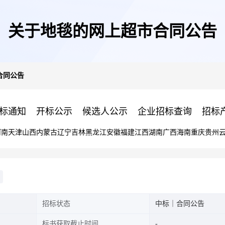
关于地毯的网上超市合同公告
合同公告
标通知
开标公示
候选人公示
企业招标查询
招标
河南
天津
山西
内蒙古
辽宁
吉林
黑龙江
安徽
福建
江西
湖南
广西
海南
重庆
贵州
招标状态
中标｜合同公告
标书获取截止时间