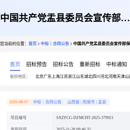
中国共产党盂县委员会宣传部保
您当前的位置：
首页
中标｜合同公告
中国共产党盂县委员会宣传部保
密柜直接选定采购合同
首页
招标预告
招标公告
重新招标
中标通知
省份地区：
北京
广东
上海
江苏
浙江
山东
湖北
四川
河北
河南
天津
山
2026-08-07
中标｜合同公告
山西省
|
阳泉市
|
盂县
项目编号
SXZFCG-DZMCHT-2025-379921
发布时间
2025-11-28 09:46:32