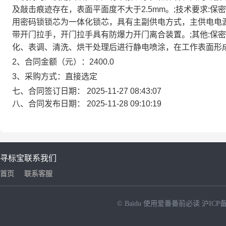
及敲击痕迹存在，表面平面度不大于2.5mm。;技术要求:
用密码锁锁芯为一体化锁芯，具有主副供电方式，主供电电
带开门拉手，开门拉手具有防爆力开门离合装置。;其他:保
化、表调、清洗、烘干处理后进行静电喷涂，在工作表面形成
2、合同金额（元）：2400.0
3、采购方式：直接选定
七、合同签订日期：
2025-11-27 08:43:07
八、合同发布日期：
2025-11-28 09:10:19
寻标宝
联系我们
首页
联系客服
© Baidu
使用爱番番前必读
沪ICP备