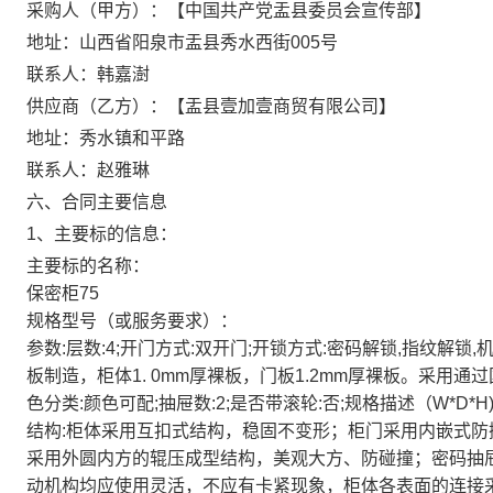
采购人（甲方）：【中国共产党盂县委员会宣传部】
地址：山西省阳泉市盂县秀水西街005号
联系人：韩嘉澍
供应商（乙方）：【盂县壹加壹商贸有限公司】
地址：秀水镇和平路
联系人：赵雅琳
六、合同主要信息
1、主要标的信息：
主要标的名称：
保密柜75
规格型号（或服务要求）：
参数:层数:4;开门方式:双开门;开锁方式:密码解锁,指纹解锁
板制造，柜体1. 0mm厚裸板，门板1.2mm厚裸板。采用通
色分类:颜色可配;抽屉数:2;是否带滚轮:否;规格描述（W*D*H)（mm
结构:柜体采用互扣式结构，稳固不变形；柜门采用内嵌式
采用外圆内方的辊压成型结构，美观大方、防碰撞；密码抽
动机构均应使用灵活，不应有卡紧现象，柜体各表面的连接