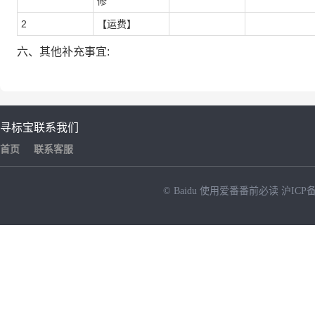
修
2
【运费】
六、其他补充事宜:
寻标宝
联系我们
首页
联系客服
© Baidu
使用爱番番前必读
沪ICP备
NEW
HOT