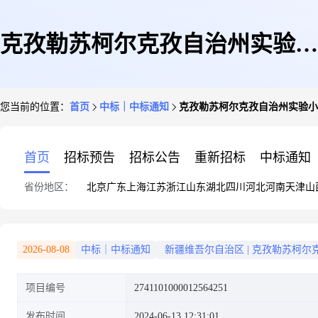
克孜勒苏柯尔克孜自治州实验小
您当前的位置：
首页
中标｜中标通知
克孜勒苏柯尔克孜自治州实验小
学关于其他广告服务的服务市场
首页
招标预告
招标公告
重新招标
中标通知
省份地区：
北京
广东
上海
江苏
浙江
山东
湖北
四川
河北
河南
天津
山
采购项目成交公告
2026-08-08
中标｜中标通知
新疆维吾尔自治区
|
克孜勒苏柯尔
项目编号
2741101000012564251
发布时间
2024-06-13 12:31:01