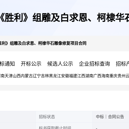
《胜利》组雕及白求恩、柯棣华
胜利》组雕及白求恩、柯棣华石雕像修复项目合同
标通知
开标公示
候选人公示
企业招标查询
招标
河南
天津
山西
内蒙古
辽宁
吉林
黑龙江
安徽
福建
江西
湖南
广西
海南
重庆
贵州
招标状态
中标｜合同公告
标书获取截止时间