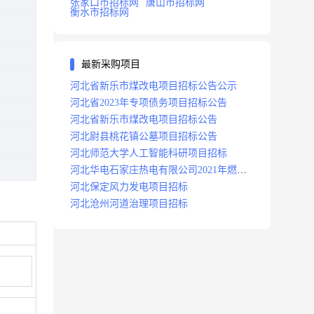
张家口市招标网
唐山市招标网
衡水市招标网
最新采购项目
河北省新乐市煤改电项目招标公告公示
河北省2023年专项债务项目招标公告
河北省新乐市煤改电项目招标公告
河北尉县桃花镇公墓项目招标公告
河北师范大学人工智能科研项目招标
河北华电石家庄热电有限公司2021年燃料
分场辅助运行项目招标公告
河北保定风力发电项目招标
河北沧州河道治理项目招标