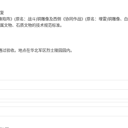
复
冲锋陷阵》(原名：战斗)铜雕像及西侧《协同作战》(原名：埋雷)铜雕像、
属文物、石质文物的技术规范标准。
成并通过验收。地点在华北军区烈士陵园园内。