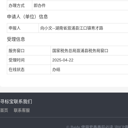
办理方式
即办件
申请人（单位）信息
申报人
向小文--湖南省溆浦县江口镇育才路
受理信息
服务窗口
国家税务总局溆浦县税务局窗口
受理时间
2025-04-22
在线状态
办结
寻标宝
联系我们
首页
联系客服
© Baidu
使用爱番番前必读
沪ICP备