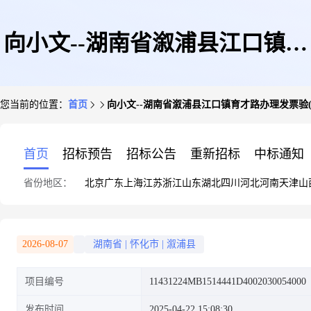
向小文--湖南省溆浦县江口镇育
您当前的位置：
首页
向小文--湖南省溆浦县江口镇育才路办理发票验(
才路办理发票验(交)旧业务
首页
招标预告
招标公告
重新招标
中标通知
省份地区：
北京
广东
上海
江苏
浙江
山东
湖北
四川
河北
河南
天津
山
2026-08-07
湖南省
|
怀化市
|
溆浦县
项目编号
11431224MB1514441D4002030054000
发布时间
2025-04-22 15:08:30