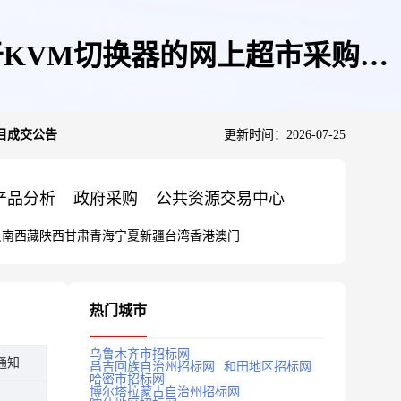
于KVM切换器的网上超市采购项
目成交公告
更新时间：2026-07-25
产品分析
政府采购
公共资源交易中心
云南
西藏
陕西
甘肃
青海
宁夏
新疆
台湾
香港
澳门
热门城市
乌鲁木齐市招标网
通知
昌吉回族自治州招标网
和田地区招标网
哈密市招标网
博尔塔拉蒙古自治州招标网