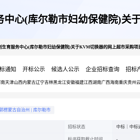
中心(库尔勒市妇幼保健院)关
划生育服务中心(库尔勒市妇幼保健院)关于KVM切换器的网上超市采购项
目成交公告
标通知
开标公示
候选人公示
企业招标查询
招标
河南
天津
山西
内蒙古
辽宁
吉林
黑龙江
安徽
福建
江西
湖南
广西
海南
重庆
贵州
郭楞蒙古自治州
|
库尔勒市
招标状态
中标｜中标
标书获取截止时间