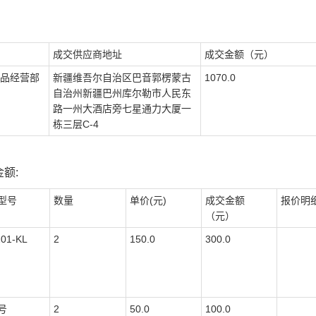
成交供应商地址
成交金额（元）
品经营部
新疆维吾尔自治区巴音郭楞蒙古
1070.0
自治州新疆巴州库尔勒市人民东
路一州大酒店旁七星通力大厦一
栋三层C-4
额:
型号
数量
单价(元)
成交金额
报价明
（元）
01-KL
2
150.0
300.0
号
2
50.0
100.0