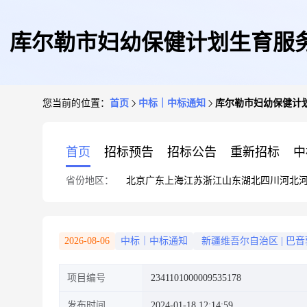
库尔勒市妇幼保健计划生育服务
您当前的位置：
首页
中标｜中标通知
库尔勒市妇幼保健计
首页
招标预告
招标公告
重新招标
中
省份地区：
北京
广东
上海
江苏
浙江
山东
湖北
四川
河北
2026-08-06
中标｜中标通知
新疆维吾尔自治区
|
巴音
项目编号
2341101000009535178
发布时间
2024-01-18 12:14:59