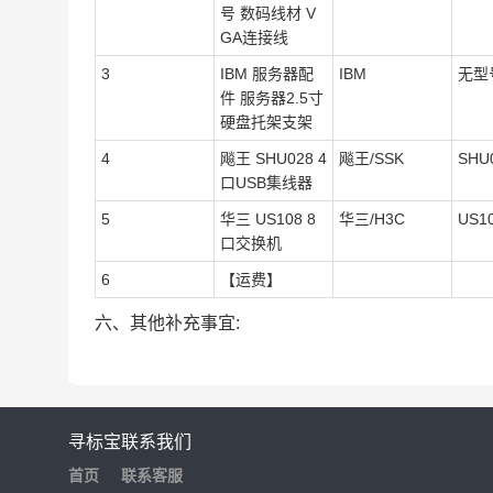
号 数码线材 V
GA连接线
3
IBM 服务器配
IBM
无型
件 服务器2.5寸
硬盘托架支架
4
飚王 SHU028 4
飚王/SSK
SHU
口USB集线器
5
华三 US108 8
华三/H3C
US1
口交换机
6
【运费】
六、其他补充事宜:
寻标宝
联系我们
首页
联系客服