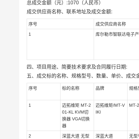
总成交金额（元）:
1070
（人民币）
成交供应商名称、联系地址及成交金额:
序号
成交供应商名称
1
库尔勒市智联达电子产
四、项目用途、简要技术要求及合同履行日期:
五、成交标的名称、规格型号、数量、单价、成交金
序号
标的名称
品牌
规格
1
迈拓维矩 MT-2
迈拓维矩/MT-V
MT-2
01-KL KVM切
IKI
换器 VGA切换
器
2
深蓝大道 无型
深蓝大道
无型