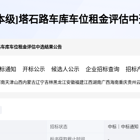
本级]塔石路车库车位租金评估
路车库车位租金评估中选结果公告
标通知
开标公示
候选人公示
企业招标查询
招标
河南
天津
山西
内蒙古
辽宁
吉林
黑龙江
安徽
福建
江西
湖南
广西
海南
重庆
贵州
招标状态
中标｜中标通知
标书获取截止时间