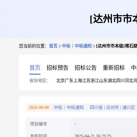
[达州市市
您当前的位置：
首页
中标｜中标通知
[达州市市本级]塔石
首页
招标预告
招标公告
重新招标
中
省份地区：
北京
广东
上海
江苏
浙江
山东
湖北
四川
河北
2026-08-08
中标｜中标通知
四川省
|
达州市
|
通川区
项目编号
发布时间
2025-04-21 16:23:25