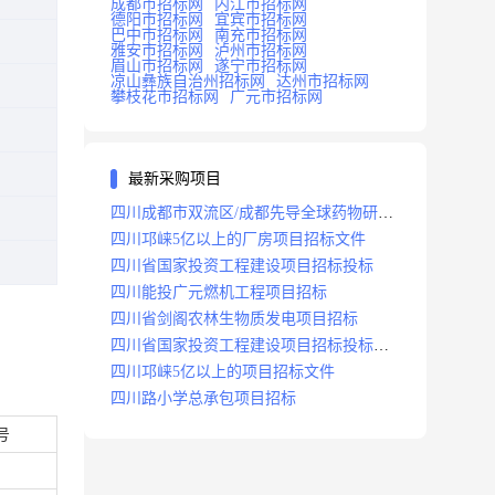
成都市招标网
内江市招标网
德阳市招标网
宜宾市招标网
巴中市招标网
南充市招标网
雅安市招标网
泸州市招标网
眉山市招标网
遂宁市招标网
凉山彝族自治州招标网
达州市招标网
攀枝花市招标网
广元市招标网
最新采购项目
四川成都市双流区/成都先导全球药物研发
生产基地(一期)(dj)项目招标标段
四川邛崃5亿以上的厂房项目招标文件
四川省国家投资工程建设项目招标投标
四川能投广元燃机工程项目招标
四川省剑阁农林生物质发电项目招标
四川省国家投资工程建设项目招标投标
2008年版
四川邛崃5亿以上的项目招标文件
四川路小学总承包项目招标
号