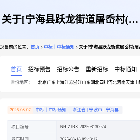
关于[宁海县跃龙街道屠岙村(屠
您当前的位置：
首页
中标｜中标通知
关于[宁海县跃龙街道屠岙村(
岙蔡)北侧废弃矿山生态环境治
首页
招标预告
招标公告
重新招标
中标通知
省份地区：
北京
广东
上海
江苏
浙江
山东
湖北
四川
河北
河南
天津
山
理工程]中选结果的公告
2026-08-07
中标｜中标通知
浙江省
|
宁波市
|
宁海县
项目编号
NH-ZJBX-202508130074
发布时间
2025-08-18 09:43:12