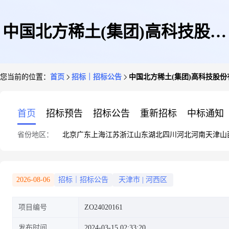
中国北方稀土(集团)高科技股份
您当前的位置：
首页
招标｜招标公告
中国北方稀土(集团)高科技股份
有限公司冶炼分公司(华美公司)
首页
招标预告
招标公告
重新招标
中标通知
省份地区：
北京
广东
上海
江苏
浙江
山东
湖北
四川
河北
河南
天津
山
废旧电缆铜排、8台报废设备以
2026-08-06
招标｜招标公告
天津市
|
河西区
项目编号
ZO24020161
及163项闲置资产第三方复审评
发布时间
2024-03-15 02:33:20