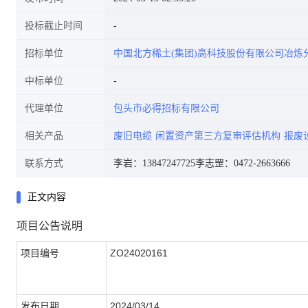
投标截止时间
招标单位
中国北方稀土(集团)高科技股份有限公司冶炼
估机构项目
中标单位
代理单位
包头市必得招标有限公司
相关产品
废旧电缆
闲置资产第三方复审评估机构
报废
联系方式
李岩：13847247725
李志罡：0472-2663666
正文内容
项目公告说明
项目编号
ZO24020161
发布日期
2024/03/14