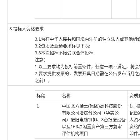
3.投标人资格要求
3.1为在中华人民共和国境内注册的独立法人或其他组
3.2资质及业绩要求详见下表;
3.3本次招标不接受联合体投标;
注意：
1.以上要求均为投标前置条件，任意一项不满足，将
2.要求提供发票的，发票开具日期需在公告发布当月之前（
之前）。
标段
名称
资质
1
中国北方稀土(集团)高科技股份
1、
有限公司冶炼分公司（华美公
记备
司）废旧电缆铜排、8台报废设备
人资
以及163项闲置资产第三方复审
资格
评估机构项目
印件