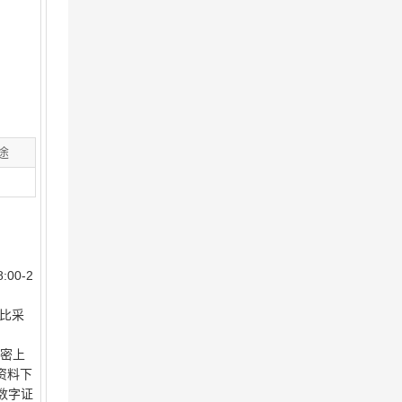
途
00-2
询比采
加密上
资料下
数字证