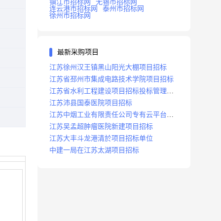
镇江市招标网
无锡市招标网
连云港市招标网
泰州市招标网
徐州市招标网
最新采购项目
江苏徐州汉王镇黑山阳光大棚项目招标
江苏省邳州市集成电路技术学院项目招标
江苏省水利工程建设项目招标投标管理办
法
江苏沛县国泰医院项目招标
江苏中烟工业有限责任公司专有云平台扩
容项目招标
江苏吴孟超肿瘤医院新建项目招标
江苏大丰斗龙港清於项目招标单位
中建一局在江苏太湖项目招标