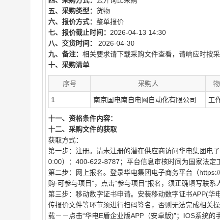
四、采购方式：
公开询比采购
五、采购类型：
货物
六、报价方式：
整单报价
七、报价截止时间：
2026-04-13 14:30
八、交货时间：
2026-04-30
九、备注：
相关要求请下载采购文件查看，请响应时按采
十、采购清单
序号
采购人
物
1
南京国电南自电网自动化有限公司
工
十一、资格条件内容：
十二、采购文件的获取
获取方式：
第一步：注册。请未注册的潜在供应商访问华电集团电子商务平台（h
0:00）：400-622-8787；平台信息审核时间为国家法定工作日的
第二步：网上报名。登录华电集团电子商务平台（https://
购-可参与项目”，点击“参与项目”报名，须正确填写联
第三步：移动数字证书申请。安装移动数字证书APP(华
传报价文件等环节须进行扫码签名，否则无法完成相关操作
载－－点击“华电E盾企业版APP（安卓版)”；IOS系统