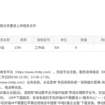
购文件要求上传相关文件
资名称
税率
规格型号
单位
数量
用
作站
13%
工作站
EA
9
ttps://www.chdtp.com），完成平台注册。服务咨询电话（08:
9:00-12:00；13:30-17:30。
www.chdtp.com）业务系统，点击菜单”非招采购系统“-“采购报价管理-
系人、电话等信息。
电E盾企业版)后，请按照“移动数字证书操作指南”申请办理数字证书，在
。（APP下载路径：安卓系统的手机终端APP需要进入“服务中心”－－
的手机终端APP需要在苹果应用商店中搜索“华电E盾企业版”下载安装。移动