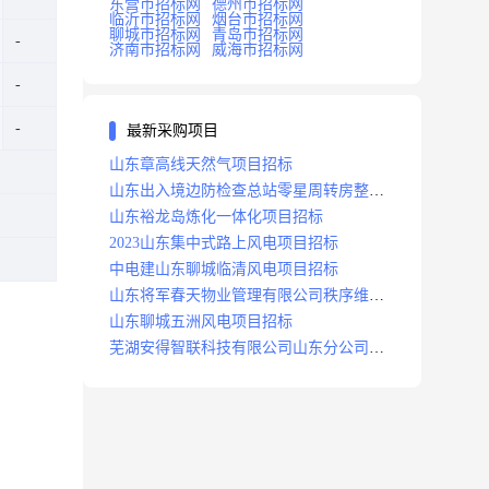
东营市招标网
德州市招标网
临沂市招标网
烟台市招标网
聊城市招标网
青岛市招标网
济南市招标网
威海市招标网
最新采购项目
山东章高线天然气项目招标
山东出入境边防检查总站零星周转房整修
项目招标中标
山东裕龙岛炼化一体化项目招标
2023山东集中式路上风电项目招标
中电建山东聊城临清风电项目招标
山东将军春天物业管理有限公司秩序维护
服务项目招标公告
山东聊城五洲风电项目招标
芜湖安得智联科技有限公司山东分公司济
南地区快递项目招标公告