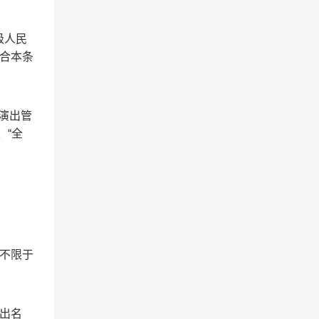
级人民
合本条
演出管
、“全
不限于
出名