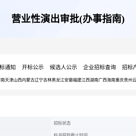
营业性演出审批(办事指南)
标通知
开标公示
候选人公示
企业招标查询
招标
河南
天津
山西
内蒙古
辽宁
吉林
黑龙江
安徽
福建
江西
湖南
广西
海南
重庆
贵州
招标状态
标书获取截止时间