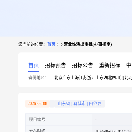
您当前的位置：
首页
营业性演出审批(办事指南)
首页
招标预告
招标公告
重新招标
中
省份地区：
北京
广东
上海
江苏
浙江
山东
湖北
四川
河北
2026-08-08
山东省
|
聊城市
|
阳谷县
项目编号
发布时间
2024-06-06 18:33:39