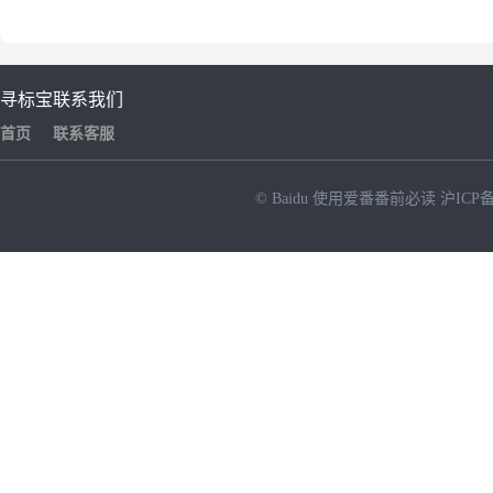
寻标宝
联系我们
首页
联系客服
© Baidu
使用爱番番前必读
沪ICP备
NEW
HOT
暂时没有搜索结果…