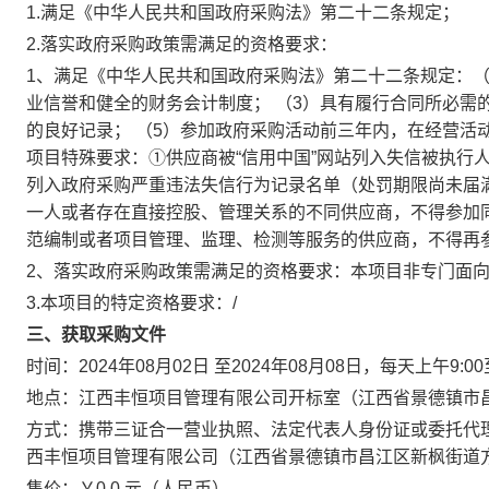
1.满足《中华人民共和国政府采购法》第二十二条规定；
2.落实政府采购政策需满足的资格要求：
1、满足《中华人民共和国政府采购法》第二十二条规定：
业信誉和健全的财务会计制度；
（
3）具有履行合同所必需
的良好记录；
（
5）参加政府采购活动前三年内，在经营活
项目特殊要求
：
①供应商被“信用中国”网站列入失信被执行
列入政府采购严重违法失信行为记录名单（处罚期限尚未届满
一人或者存在直接控股、管理关系的不同供应商，不得参加
范编制或者项目管理、监理、检测等服务的供应商，不得再
2、落实政府采购政策需满足的资格要求：
本项目
非
专门面
3.本项目的特定资格要求：/
三、获取采购文件
时间：2024年08月02日 至2024年08月08日，每天上午9:0
地点：江西丰恒项目管理有限公司开标室（江西省景德镇市昌
方式：携带三证合一营业执照、法定代表人身份证或委托代
西丰恒项目管理有限公司（江西省景德镇市昌江区新枫街道方
售价：￥0.0 元（人民币）