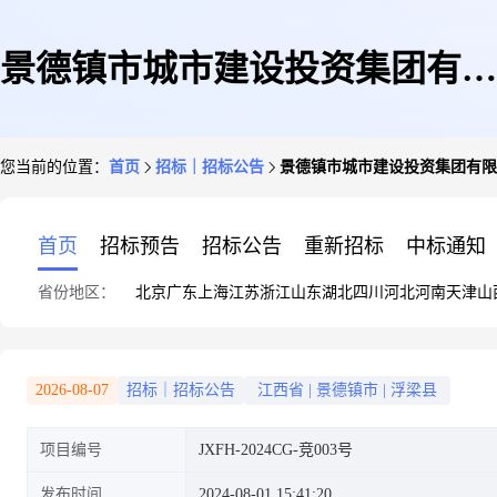
景德镇市城市建设投资集团有限
您当前的位置：
首页
招标｜招标公告
景德镇市城市建设投资集团有限
责任公司市城投集团转型升级与
首页
招标预告
招标公告
重新招标
中标通知
省份地区：
北京
广东
上海
江苏
浙江
山东
湖北
四川
河北
河南
天津
山
发展新质生产力科学路径研究第
2026-08-07
招标｜招标公告
江西省
|
景德镇市
|
浮梁县
项目编号
JXFH-2024CG-竞003号
三方研究团队选聘竞争性磋商公
发布时间
2024-08-01 15:41:20